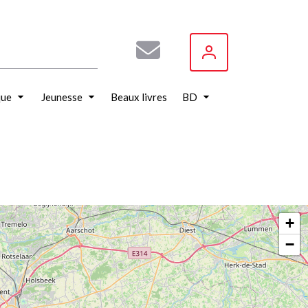
que
Jeunesse
Beaux livres
BD
+
−