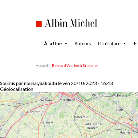
Aller
au
contenu
principal
À la Une
Auteurs
Littérature
Es
Accueil
Bernard Werber à Bruxelles
Soumis par
nouha.yaakoubi
le
ven 20/10/2023 - 16:43
Géolocalisation