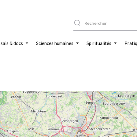
sais & docs
Sciences humaines
Spiritualités
Prati