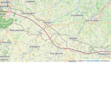
Leaflet | ©
OpenStreetMap
contributors