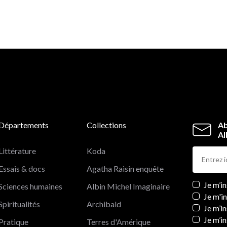
Départements
Collections
Ab
Al
Littérature
Koda
Essais & docs
Agatha Raisin enquête
Newslett
Je m’i
Sciences humaines
Albin Michel Imaginaire
Je m'i
Spiritualités
Archibald
Je m’in
Je m’i
Pratique
Terres d'Amérique