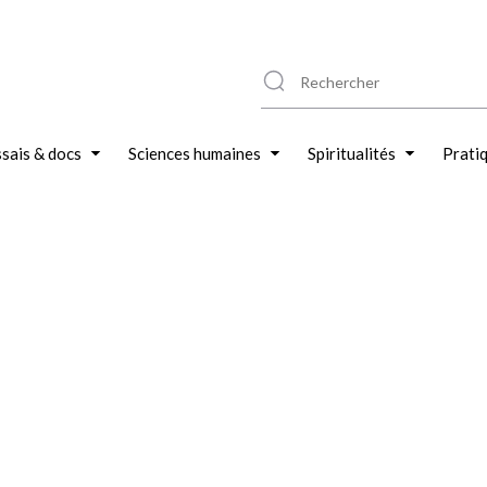
sais & docs
Sciences humaines
Spiritualités
Prati