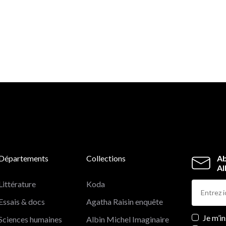
Départements
Collections
Ab
Al
Littérature
Koda
Essais & docs
Agatha Raisin enquête
Newslett
Je m’i
Sciences humaines
Albin Michel Imaginaire