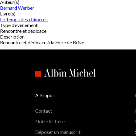
Auteur(s)
Bernard Werber
Livre(s)
Le Temps des chimères
Type d’événement
Rencontre et dédicace
Description
Rencontre et dédicace à la Foire de Brive.
A Propos
Contact
Notre histoire
Déposer un manuscrit