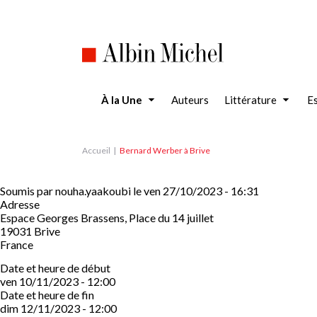
Aller
au
contenu
principal
À la Une
Auteurs
Littérature
Es
Accueil
Bernard Werber à Brive
Soumis par
nouha.yaakoubi
le
ven 27/10/2023 - 16:31
Adresse
Espace Georges Brassens, Place du 14 juillet
19031
Brive
France
Date et heure de début
ven 10/11/2023 - 12:00
Date et heure de fin
dim 12/11/2023 - 12:00