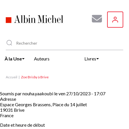
Aller
au
contenu
principal
À la Une
Auteurs
Livres
Accueil
Zoe Brisby à Brive
Soumis par
nouha.yaakoubi
le
ven 27/10/2023 - 17:07
Adresse
Espace Georges Brassens, Place du 14 juillet
19031
Brive
France
Date et heure de début