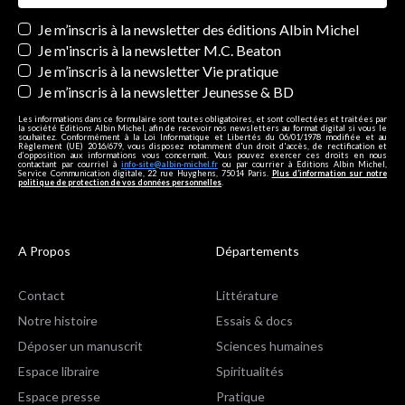
Newsletters
Je m’inscris à la newsletter des éditions Albin Michel
Je m'inscris à la newsletter M.C. Beaton
Je m’inscris à la newsletter Vie pratique
Je m’inscris à la newsletter Jeunesse & BD
Les informations dans ce formulaire sont toutes obligatoires, et sont collectées et traitées par
la société Editions Albin Michel, afin de recevoir nos newsletters au format digital si vous le
souhaitez. Conformément à la Loi Informatique et Libertés du 06/01/1978 modifiée et au
Règlement (UE) 2016/679, vous disposez notamment d'un droit d'accès, de rectification et
d’opposition aux informations vous concernant. Vous pouvez exercer ces droits en nous
contactant par courriel à
info-site@albin-michel.fr
ou par courrier à Editions Albin Michel,
Service Communication digitale, 22 rue Huyghens, 75014 Paris.
Plus d’information sur notre
politique de protection de vos données personnelles
.
A Propos
Départements
Contact
Littérature
Notre histoire
Essais & docs
Déposer un manuscrit
Sciences humaines
Espace libraire
Spiritualités
Espace presse
Pratique