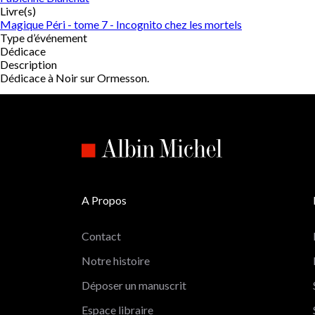
Livre(s)
Magique Péri - tome 7 - Incognito chez les mortels
Type d’événement
Dédicace
Description
Dédicace à Noir sur Ormesson.
A Propos
Contact
Notre histoire
Déposer un manuscrit
Espace libraire