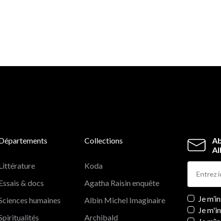
Départements
Collections
Ab
Al
Littérature
Koda
Essais & docs
Agatha Raisin enquête
Newslett
Je m’i
Sciences humaines
Albin Michel Imaginaire
Je m'i
Spiritualités
Archibald