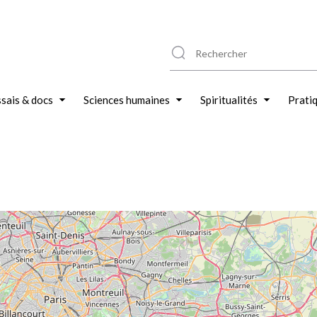
sais & docs
Sciences humaines
Spiritualités
Prati