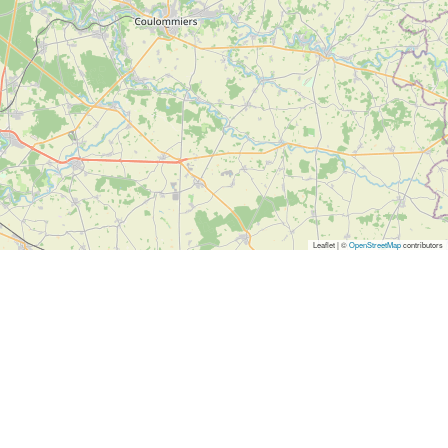
Leaflet | ©
OpenStreetMap
contributors