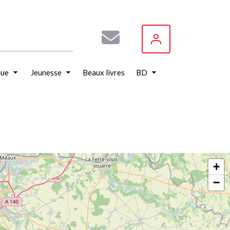
que
Jeunesse
Beaux livres
BD
+
−