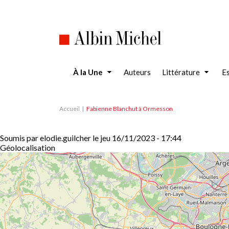
Aller
au
contenu
principal
À la Une
Auteurs
Littérature
Es
Accueil
Fabienne Blanchut à Ormesson
Soumis par
elodie.guilcher
le
jeu 16/11/2023 - 17:44
Géolocalisation