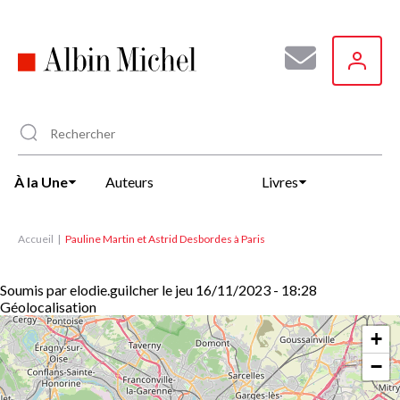
Aller
au
contenu
principal
À la Une
Auteurs
Livres
Accueil
Pauline Martin et Astrid Desbordes à Paris
Soumis par
elodie.guilcher
le
jeu 16/11/2023 - 18:28
Géolocalisation
+
−