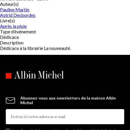
Auteur(s)
Pauline Martin
Astrid Desbordes
Livre(s)
Après la pluie
Type d’événement
Dédicace
Description
Dédicace à la librairie La nouveauté.
Abonnez-vous aux newsletters de la maison Albin
Michel