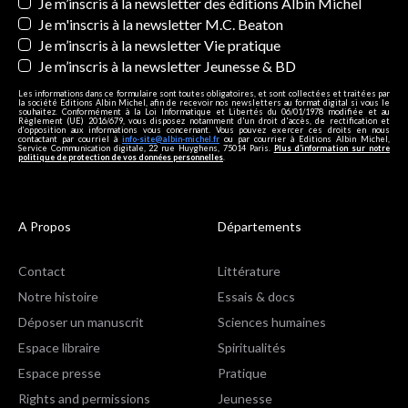
Newsletters
Je m’inscris à la newsletter des éditions Albin Michel
Je m'inscris à la newsletter M.C. Beaton
Je m’inscris à la newsletter Vie pratique
Je m’inscris à la newsletter Jeunesse & BD
Les informations dans ce formulaire sont toutes obligatoires, et sont collectées et traitées par
la société Editions Albin Michel, afin de recevoir nos newsletters au format digital si vous le
souhaitez. Conformément à la Loi Informatique et Libertés du 06/01/1978 modifiée et au
Règlement (UE) 2016/679, vous disposez notamment d'un droit d'accès, de rectification et
d’opposition aux informations vous concernant. Vous pouvez exercer ces droits en nous
contactant par courriel à
info-site@albin-michel.fr
ou par courrier à Editions Albin Michel,
Service Communication digitale, 22 rue Huyghens, 75014 Paris.
Plus d’information sur notre
politique de protection de vos données personnelles
.
A Propos
Départements
Contact
Littérature
Notre histoire
Essais & docs
Déposer un manuscrit
Sciences humaines
Espace libraire
Spiritualités
Espace presse
Pratique
Rights and permissions
Jeunesse