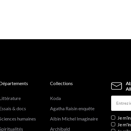
Départements
Collections
Ab
Al
Littérature
Koda
Essais & docs
Agatha Raisin enquête
Newslett
Je m’i
Sciences humaines
Albin Michel Imaginaire
Je m'i
Spiritualités
Archibald