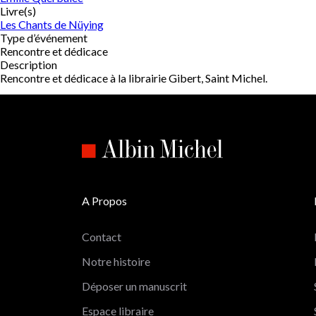
Livre(s)
Les Chants de Nüying
Type d’événement
Rencontre et dédicace
Description
Rencontre et dédicace à la librairie Gibert, Saint Michel.
A Propos
Contact
Notre histoire
Déposer un manuscrit
Espace libraire