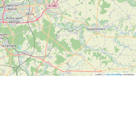
Leaflet | ©
OpenStreetMap
contributors