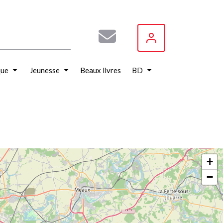
que
Jeunesse
Beaux livres
BD
+
−