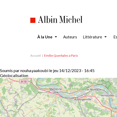
Aller
au
contenu
principal
À la Une
Auteurs
Littérature
Es
Accueil
Emilie Querbalec à Paris
Soumis par
nouha.yaakoubi
le
jeu 14/12/2023 - 16:45
Géolocalisation