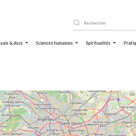
sais & docs
Sciences humaines
Spiritualités
Prati