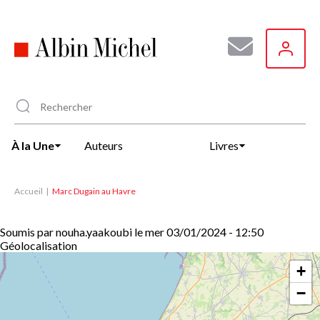
Aller
au
contenu
principal
À la Une
Auteurs
Livres
Accueil
Marc Dugain au Havre
Soumis par
nouha.yaakoubi
le
mer 03/01/2024 - 12:50
Géolocalisation
+
−