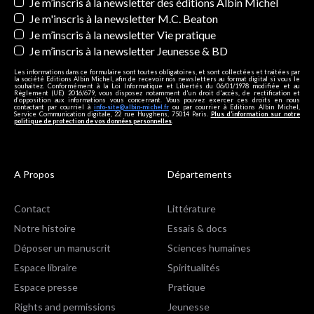
Newsletters
Je m’inscris à la newsletter des éditions Albin Michel
Je m'inscris à la newsletter M.C. Beaton
Je m’inscris à la newsletter Vie pratique
Je m’inscris à la newsletter Jeunesse & BD
Les informations dans ce formulaire sont toutes obligatoires, et sont collectées et traitées par
la société Editions Albin Michel, afin de recevoir nos newsletters au format digital si vous le
souhaitez. Conformément à la Loi Informatique et Libertés du 06/01/1978 modifiée et au
Règlement (UE) 2016/679, vous disposez notamment d'un droit d'accès, de rectification et
d’opposition aux informations vous concernant. Vous pouvez exercer ces droits en nous
contactant par courriel à
info-site@albin-michel.fr
ou par courrier à Editions Albin Michel,
Service Communication digitale, 22 rue Huyghens, 75014 Paris.
Plus d’information sur notre
politique de protection de vos données personnelles
.
A Propos
Départements
Contact
Littérature
Notre histoire
Essais & docs
Déposer un manuscrit
Sciences humaines
Espace libraire
Spiritualités
Espace presse
Pratique
Rights and permissions
Jeunesse