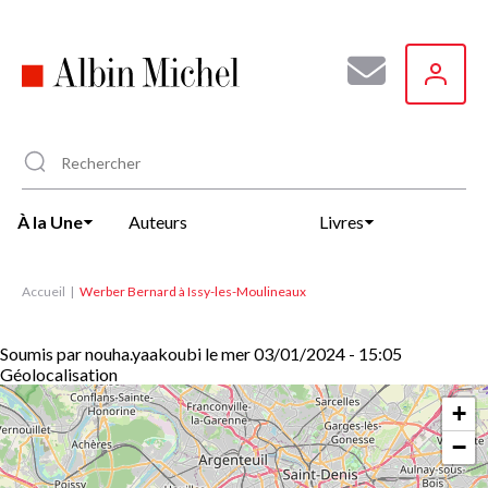
Aller
au
contenu
principal
À la Une
Auteurs
Livres
Accueil
Werber Bernard à Issy-les-Moulineaux
Soumis par
nouha.yaakoubi
le
mer 03/01/2024 - 15:05
Géolocalisation
+
−