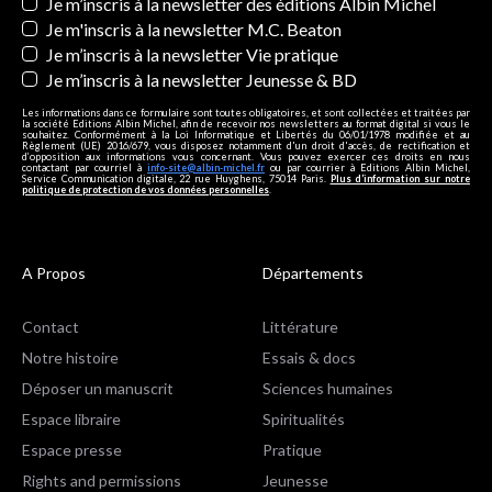
Newsletters
Je m’inscris à la newsletter des éditions Albin Michel
Je m'inscris à la newsletter M.C. Beaton
Je m’inscris à la newsletter Vie pratique
Je m’inscris à la newsletter Jeunesse & BD
Les informations dans ce formulaire sont toutes obligatoires, et sont collectées et traitées par
la société Editions Albin Michel, afin de recevoir nos newsletters au format digital si vous le
souhaitez. Conformément à la Loi Informatique et Libertés du 06/01/1978 modifiée et au
Règlement (UE) 2016/679, vous disposez notamment d'un droit d'accès, de rectification et
d’opposition aux informations vous concernant. Vous pouvez exercer ces droits en nous
contactant par courriel à
info-site@albin-michel.fr
ou par courrier à Editions Albin Michel,
Service Communication digitale, 22 rue Huyghens, 75014 Paris.
Plus d’information sur notre
politique de protection de vos données personnelles
.
A Propos
Départements
Contact
Littérature
Notre histoire
Essais & docs
Déposer un manuscrit
Sciences humaines
Espace libraire
Spiritualités
Espace presse
Pratique
Rights and permissions
Jeunesse