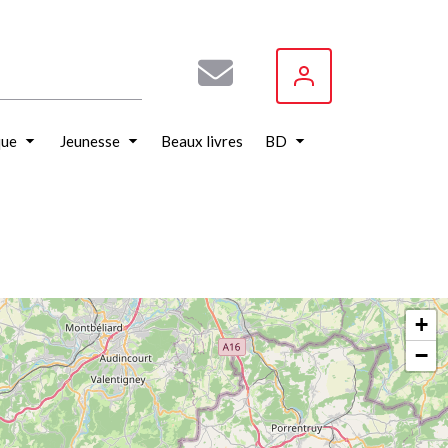
que
Jeunesse
Beaux livres
BD
+
−