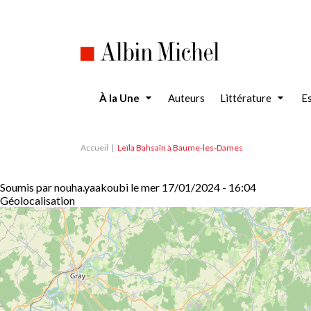
Aller
au
contenu
principal
À la Une
Auteurs
Littérature
Es
Accueil
Leïla Bahsaïn à Baume-les-Dames
Soumis par
nouha.yaakoubi
le
mer 17/01/2024 - 16:04
Géolocalisation