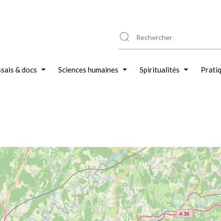
sais & docs
Sciences humaines
Spiritualités
Prati