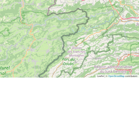
Leaflet | ©
OpenStreetMap
contributors