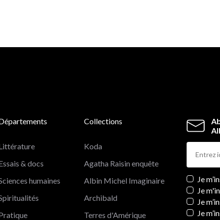
Départements
Collections
Ab
Al
Littérature
Koda
Essais & docs
Agatha Raisin enquête
Newslett
Je m’i
Sciences humaines
Albin Michel Imaginaire
Je m'i
Spiritualités
Archibald
Je m’in
Je m’i
Pratique
Terres d'Amérique