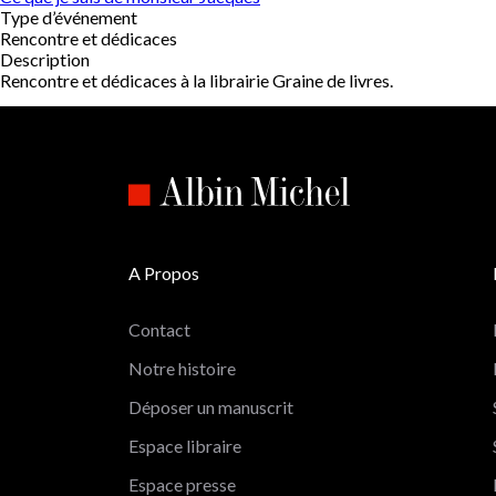
Type d’événement
Rencontre et dédicaces
Description
Rencontre et dédicaces à la librairie Graine de livres.
A Propos
Contact
Notre histoire
Déposer un manuscrit
Espace libraire
Espace presse