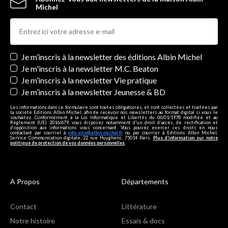
Michel
Newsletters
Je m’inscris à la newsletter des éditions Albin Michel
Je m'inscris à la newsletter M.C. Beaton
Je m’inscris à la newsletter Vie pratique
Je m’inscris à la newsletter Jeunesse & BD
Les informations dans ce formulaire sont toutes obligatoires, et sont collectées et traitées par
la société Editions Albin Michel, afin de recevoir nos newsletters au format digital si vous le
souhaitez. Conformément à la Loi Informatique et Libertés du 06/01/1978 modifiée et au
Règlement (UE) 2016/679, vous disposez notamment d'un droit d'accès, de rectification et
d’opposition aux informations vous concernant. Vous pouvez exercer ces droits en nous
contactant par courriel à
info-site@albin-michel.fr
ou par courrier à Editions Albin Michel,
Service Communication digitale, 22 rue Huyghens, 75014 Paris.
Plus d’information sur notre
politique de protection de vos données personnelles
.
A Propos
Départements
Contact
Littérature
Notre histoire
Essais & docs