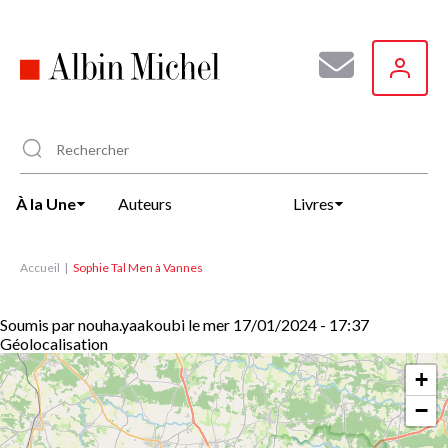
Aller
au
contenu
principal
À la Une
Auteurs
Livres
Accueil
Sophie Tal Men à Vannes
Soumis par
nouha.yaakoubi
le
mer 17/01/2024 - 17:37
Géolocalisation
+
−