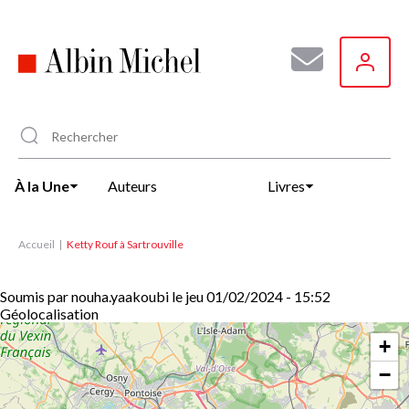
Aller
au
contenu
principal
À la Une
Auteurs
Livres
Accueil
Ketty Rouf à Sartrouville
Soumis par
nouha.yaakoubi
le
jeu 01/02/2024 - 15:52
Géolocalisation
+
−