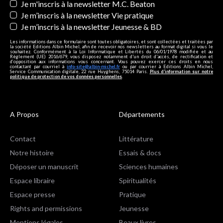
Je m'inscris à la newsletter M.C. Beaton
Je m’inscris à la newsletter Vie pratique
Je m’inscris à la newsletter Jeunesse & BD
Les informations dans ce formulaire sont toutes obligatoires, et sont collectées et traitées par
la société Editions Albin Michel, afin de recevoir nos newsletters au format digital si vous le
souhaitez. Conformément à la Loi Informatique et Libertés du 06/01/1978 modifiée et au
Règlement (UE) 2016/679, vous disposez notamment d'un droit d'accès, de rectification et
d’opposition aux informations vous concernant. Vous pouvez exercer ces droits en nous
contactant par courriel à
info-site@albin-michel.fr
ou par courrier à Editions Albin Michel,
Service Communication digitale, 22 rue Huyghens, 75014 Paris.
Plus d’information sur notre
politique de protection de vos données personnelles
.
A Propos
Départements
Contact
Littérature
Notre histoire
Essais & docs
Déposer un manuscrit
Sciences humaines
Espace libraire
Spiritualités
Espace presse
Pratique
Rights and permissions
Jeunesse
Mentions légales
Beaux livres