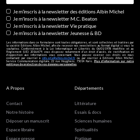
Newsletters
Je m’inscris à la newsletter des éditions Albin Michel
Je m'inscris à la newsletter M.C. Beaton
Je m’inscris à la newsletter Vie pratique
Je m’inscris à la newsletter Jeunesse & BD
Les informations dans ce formulaire sont toutes obligatoires, et sont collectées et traitées par
la société Editions Albin Michel, afin de recevoir nos newsletters au format digital si vous le
souhaitez. Conformément à la Loi Informatique et Libertés du 06/01/1978 modifiée et au
Règlement (UE) 2016/679, vous disposez notamment d'un droit d'accès, de rectification et
d’opposition aux informations vous concernant. Vous pouvez exercer ces droits en nous
contactant par courriel à
info-site@albin-michel.fr
ou par courrier à Editions Albin Michel,
Service Communication digitale, 22 rue Huyghens, 75014 Paris.
Plus d’information sur notre
politique de protection de vos données personnelles
.
A Propos
Départements
Contact
Littérature
Notre histoire
Essais & docs
Déposer un manuscrit
Sciences humaines
Espace libraire
Spiritualités
Espace presse
Pratique