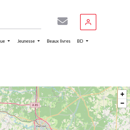
que
Jeunesse
Beaux livres
BD
+
−