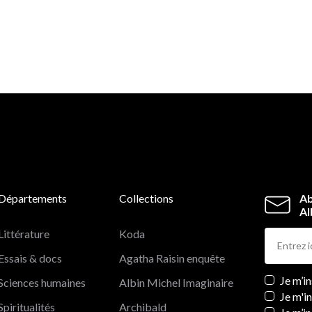
Départements
Collections
Ab
Al
Littérature
Koda
Essais & docs
Agatha Raisin enquête
Newslett
Je m’i
Sciences humaines
Albin Michel Imaginaire
Je m'i
Spiritualités
Archibald