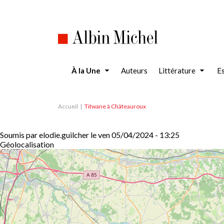
Aller
au
contenu
principal
À la Une
Auteurs
Littérature
Es
Accueil
Titwane à Châteauroux
Soumis par
elodie.guilcher
le
ven 05/04/2024 - 13:25
Géolocalisation