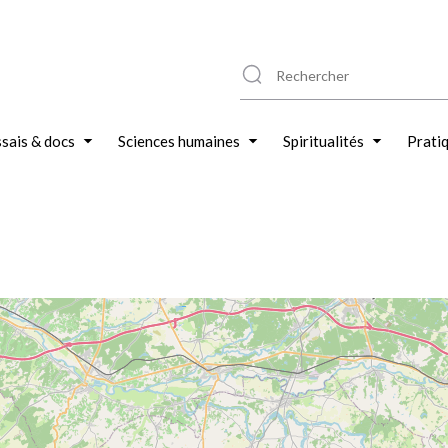
sais & docs
Sciences humaines
Spiritualités
Prati