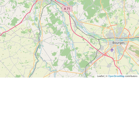
Leaflet | ©
OpenStreetMap
contributors