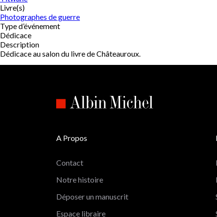
Livre(s)
Photographes de guerre
Type d’événement
Dédicace
Description
Dédicace au salon du livre de Châteauroux.
A Propos
Contact
Notre histoire
Déposer un manuscrit
Espace libraire