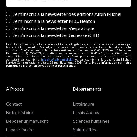
Newsletters
Je m’inscris à la newsletter des éditions Albin Michel
Je m'inscris à la newsletter M.C. Beaton
Je m’inscris à la newsletter Vie pratique
Je m’inscris à la newsletter Jeunesse & BD
Les informations dans ce formulaire sont toutes obligatoires, et sont collectées et traitées par
la société Editions Albin Michel, afin de recevoir nos newsletters au format digital si vous le
souhaitez. Conformément à la Loi Informatique et Libertés du 06/01/1978 modifiée et au
Règlement (UE) 2016/679, vous disposez notamment d'un droit d'accès, de rectification et
d’opposition aux informations vous concernant. Vous pouvez exercer ces droits en nous
contactant par courriel à
info-site@albin-michel.fr
ou par courrier à Editions Albin Michel,
Service Communication digitale, 22 rue Huyghens, 75014 Paris.
Plus d’information sur notre
politique de protection de vos données personnelles
.
A Propos
Départements
Contact
Littérature
Notre histoire
Essais & docs
Déposer un manuscrit
Sciences humaines
Espace libraire
Spiritualités