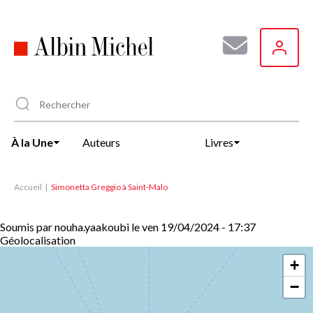
Aller
au
contenu
principal
À la Une
Auteurs
Livres
Accueil
Simonetta Greggio à Saint-Malo
Soumis par
nouha.yaakoubi
le
ven 19/04/2024 - 17:37
Géolocalisation
+
−