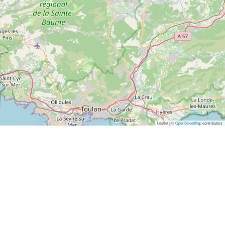
Leaflet | ©
OpenStreetMap
contributors