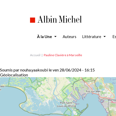
Aller
au
contenu
principal
À la Une
Auteurs
Littérature
Es
Accueil
Pauline Clavière à Marseille
Soumis par
nouha.yaakoubi
le
ven 28/06/2024 - 16:15
Géolocalisation