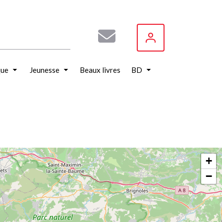
que
Jeunesse
Beaux livres
BD
+
−