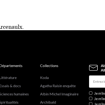
Arcenaulx.
Départements
Collections
Ab
Al
Littérature
Koda
Essais & docs
Agatha Raisin enquête
Newslett
Je m’i
Sciences humaines
Albin Michel Imaginaire
Je m'i
Spiritualités
Archibald
Je m’in