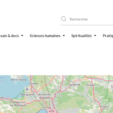
sais & docs
Sciences humaines
Spiritualités
Prati