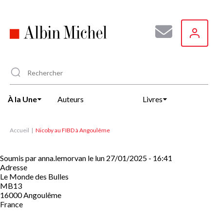
Aller
au
contenu
principal
À la Une
Auteurs
Livres
Accueil
Nicoby au FIBD à Angoulême
Soumis par
anna.lemorvan
le
lun 27/01/2025 - 16:41
Adresse
Le Monde des Bulles
MB13
16000
Angoulême
France