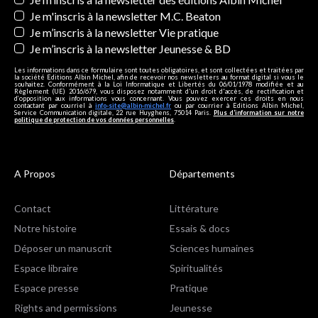
Je m'inscris à la newsletter M.C. Beaton
Je m’inscris à la newsletter Vie pratique
Je m’inscris à la newsletter Jeunesse & BD
Les informations dans ce formulaire sont toutes obligatoires, et sont collectées et traitées par
la société Editions Albin Michel, afin de recevoir nos newsletters au format digital si vous le
souhaitez. Conformément à la Loi Informatique et Libertés du 06/01/1978 modifiée et au
Règlement (UE) 2016/679, vous disposez notamment d'un droit d'accès, de rectification et
d’opposition aux informations vous concernant. Vous pouvez exercer ces droits en nous
contactant par courriel à
info-site@albin-michel.fr
ou par courrier à Editions Albin Michel,
Service Communication digitale, 22 rue Huyghens, 75014 Paris.
Plus d’information sur notre
politique de protection de vos données personnelles
.
A Propos
Départements
Contact
Littérature
Notre histoire
Essais & docs
Déposer un manuscrit
Sciences humaines
Espace libraire
Spiritualités
Espace presse
Pratique
Rights and permissions
Jeunesse