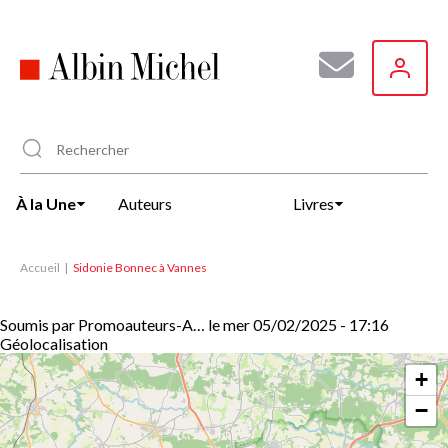
Aller
au
contenu
principal
À la Une
Auteurs
Livres
Accueil
Sidonie Bonnec à Vannes
Soumis par
Promoauteurs-A…
le
mer 05/02/2025 - 17:16
Géolocalisation
+
−