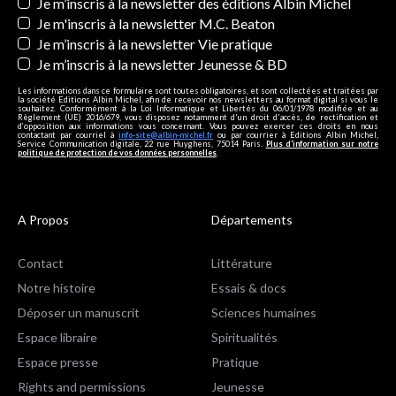
Newsletters
Je m’inscris à la newsletter des éditions Albin Michel
Je m'inscris à la newsletter M.C. Beaton
Je m’inscris à la newsletter Vie pratique
Je m’inscris à la newsletter Jeunesse & BD
Les informations dans ce formulaire sont toutes obligatoires, et sont collectées et traitées par
la société Editions Albin Michel, afin de recevoir nos newsletters au format digital si vous le
souhaitez. Conformément à la Loi Informatique et Libertés du 06/01/1978 modifiée et au
Règlement (UE) 2016/679, vous disposez notamment d'un droit d'accès, de rectification et
d’opposition aux informations vous concernant. Vous pouvez exercer ces droits en nous
contactant par courriel à
info-site@albin-michel.fr
ou par courrier à Editions Albin Michel,
Service Communication digitale, 22 rue Huyghens, 75014 Paris.
Plus d’information sur notre
politique de protection de vos données personnelles
.
A Propos
Départements
Contact
Littérature
Notre histoire
Essais & docs
Déposer un manuscrit
Sciences humaines
Espace libraire
Spiritualités
Espace presse
Pratique
Rights and permissions
Jeunesse