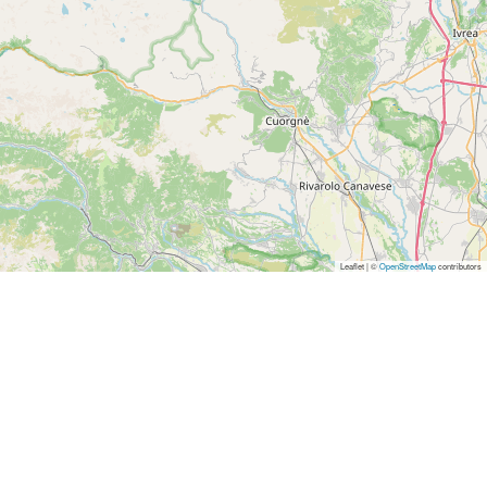
Leaflet | ©
OpenStreetMap
contributors