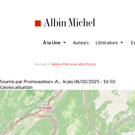
Aller
au
contenu
principal
À la Une
Auteurs
Littérature
Es
Accueil
Valérie Perrin au Val-d'Isère
Soumis par
Promoauteurs-A…
le
jeu 06/02/2025 - 16:50
Géolocalisation