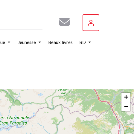
que
Jeunesse
Beaux livres
BD
+
−