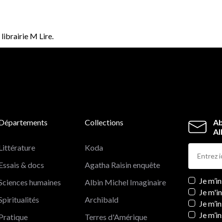
librairie M Lire.
Départements
Collections
Ab
Al
Littérature
Koda
Essais & docs
Agatha Raisin enquête
Newslett
Je m’i
Sciences humaines
Albin Michel Imaginaire
Je m'i
Spiritualités
Archibald
Je m’in
Je m’i
Pratique
Terres d'Amérique