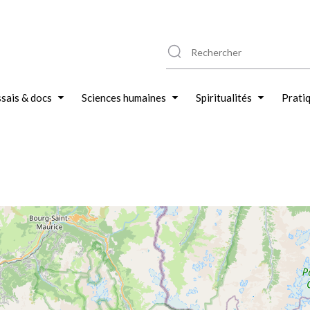
sais & docs
Sciences humaines
Spiritualités
Prati