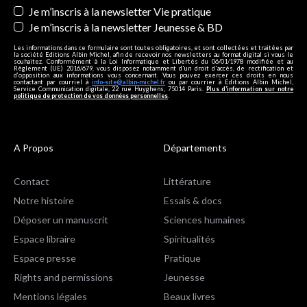
Je m’inscris à la newsletter Vie pratique
Je m’inscris à la newsletter Jeunesse & BD
Les informations dans ce formulaire sont toutes obligatoires, et sont collectées et traitées par
la société Editions Albin Michel, afin de recevoir nos newsletters au format digital si vous le
souhaitez. Conformément à la Loi Informatique et Libertés du 06/01/1978 modifiée et au
Règlement (UE) 2016/679, vous disposez notamment d'un droit d'accès, de rectification et
d’opposition aux informations vous concernant. Vous pouvez exercer ces droits en nous
contactant par courriel à
info-site@albin-michel.fr
ou par courrier à Editions Albin Michel,
Service Communication digitale, 22 rue Huyghens, 75014 Paris.
Plus d’information sur notre
politique de protection de vos données personnelles
.
A Propos
Départements
Contact
Littérature
Notre histoire
Essais & docs
Déposer un manuscrit
Sciences humaines
Espace libraire
Spiritualités
Espace presse
Pratique
Rights and permissions
Jeunesse
Mentions légales
Beaux livres