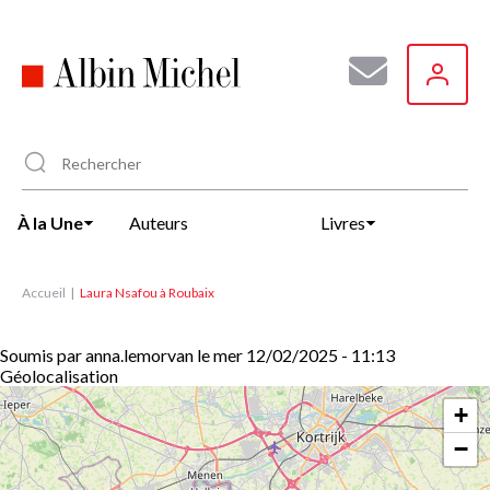
Aller
au
contenu
principal
À la Une
Auteurs
Livres
Accueil
Laura Nsafou à Roubaix
Soumis par
anna.lemorvan
le
mer 12/02/2025 - 11:13
Géolocalisation
+
−