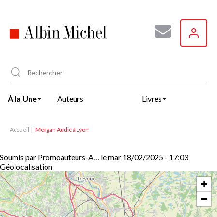
Aller
au
contenu
principal
À la Une
Auteurs
Livres
Accueil
Morgan Audic à Lyon
Soumis par
Promoauteurs-A…
le
mar 18/02/2025 - 17:03
Géolocalisation
+
−