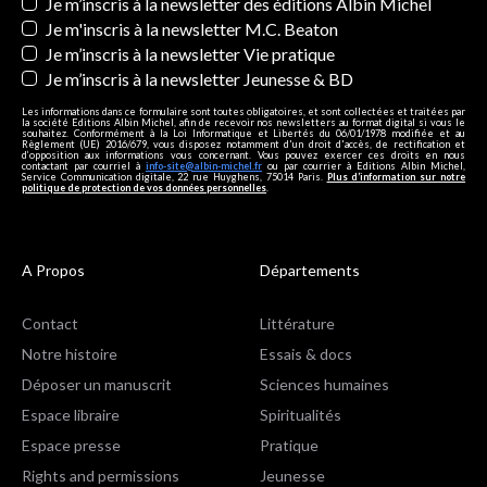
Newsletters
Je m’inscris à la newsletter des éditions Albin Michel
Je m'inscris à la newsletter M.C. Beaton
Je m’inscris à la newsletter Vie pratique
Je m’inscris à la newsletter Jeunesse & BD
Les informations dans ce formulaire sont toutes obligatoires, et sont collectées et traitées par
la société Editions Albin Michel, afin de recevoir nos newsletters au format digital si vous le
souhaitez. Conformément à la Loi Informatique et Libertés du 06/01/1978 modifiée et au
Règlement (UE) 2016/679, vous disposez notamment d'un droit d'accès, de rectification et
d’opposition aux informations vous concernant. Vous pouvez exercer ces droits en nous
contactant par courriel à
info-site@albin-michel.fr
ou par courrier à Editions Albin Michel,
Service Communication digitale, 22 rue Huyghens, 75014 Paris.
Plus d’information sur notre
politique de protection de vos données personnelles
.
A Propos
Départements
Contact
Littérature
Notre histoire
Essais & docs
Déposer un manuscrit
Sciences humaines
Espace libraire
Spiritualités
Espace presse
Pratique
Rights and permissions
Jeunesse