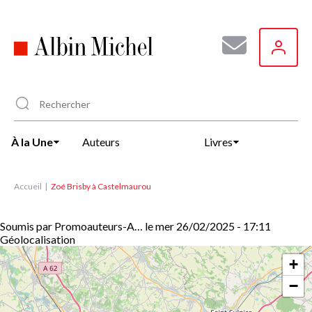
Aller
au
contenu
principal
À la Une
Auteurs
Livres
Accueil
Zoé Brisby à Castelmaurou
Soumis par
Promoauteurs-A…
le
mer 26/02/2025 - 17:11
Géolocalisation
+
−