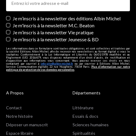
Newsletters
Je m’inscris à la newsletter des éditions Albin Michel
Je m'inscris à la newsletter M.C. Beaton
Je m’inscris à la newsletter Vie pratique
Je m’inscris à la newsletter Jeunesse & BD
Les informations dans ce formulaire sont toutes obligatoires, et sont collectées et traitées par
la société Editions Albin Michel, afin de recevoir nos newsletters au format digital si vous le
souhaitez. Conformément à la Loi Informatique et Libertés du 06/01/1978 modifiée et au
Règlement (UE) 2016/679, vous disposez notamment d'un droit d'accès, de rectification et
d’opposition aux informations vous concernant. Vous pouvez exercer ces droits en nous
contactant par courriel à
info-site@albin-michel.fr
ou par courrier à Editions Albin Michel,
Service Communication digitale, 22 rue Huyghens, 75014 Paris.
Plus d’information sur notre
politique de protection de vos données personnelles
.
A Propos
Départements
Contact
Littérature
Notre histoire
Essais & docs
Déposer un manuscrit
Sciences humaines
Espace libraire
Spiritualités