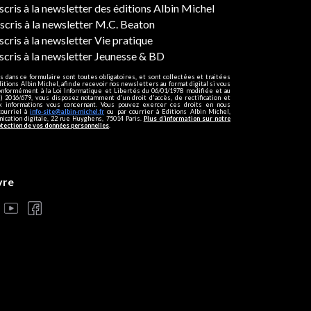
ers
nscris à la newsletter des éditions Albin Michel
nscris à la newsletter M.C. Beaton
scris à la newsletter Vie pratique
nscris à la newsletter Jeunesse & BD
s dans ce formulaire sont toutes obligatoires, et sont collectées et traitées
ditions Albin Michel, afin de recevoir nos newsletters au format digital si vous
onformément à la Loi Informatique et Libertés du 06/01/1978 modifiée et au
 2016/679, vous disposez notamment d'un droit d'accès, de rectification et
ux informations vous concernant. Vous pouvez exercer ces droits en nous
courriel à
info-site@albin-michel.fr
ou par courrier à Editions Albin Michel,
cation digitale, 22 rue Huyghens, 75014 Paris.
Plus d’information sur notre
otection de vos données personnelles
.
vre
s réglementations. Personnalisez vos préférences pour contrôler