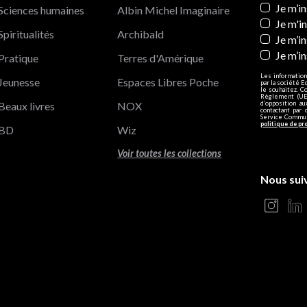
Newslett
Je m’i
Sciences humaines
Albin Michel Imaginaire
Je m'i
Spiritualités
Archibald
Je m’in
Je m’i
Pratique
Terres d'Amérique
Les information
Jeunesse
Espaces Libres Poche
par la société E
le souhaitez. C
Règlement (UE)
Beaux livres
NOX
d’opposition a
contactant par 
Service Communi
politique de pr
BD
Wiz
Voir toutes les collections
Nous sui
s Options
ètres de confidentialité, en garantissant la conformité avec le