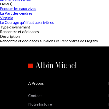
Livre(s)
Ecouter les eaux vives
La Part des cendres
Virginia
Le Courage qu’il faut aux rivières
Type d’événement
Rencontre et dédicaces
Description
Rencontre et dédicaces au Salon Les Rencontres de Nogaro.
A Propos
Contact
Notre histoire