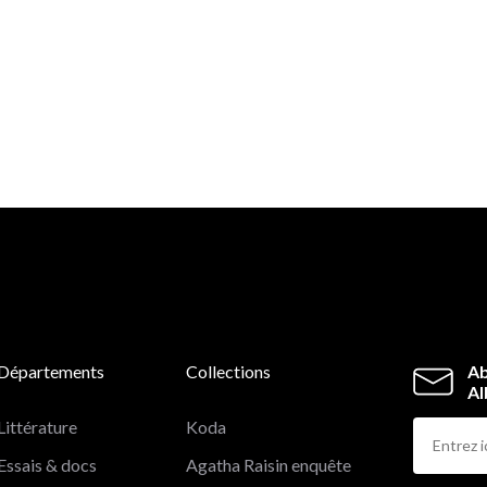
Départements
Collections
Ab
Al
Littérature
Koda
Essais & docs
Agatha Raisin enquête