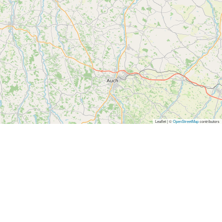
Leaflet | ©
OpenStreetMap
contributors