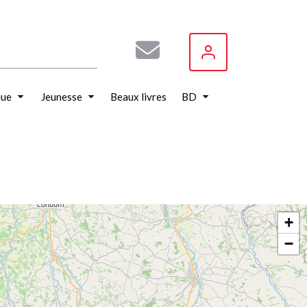
que
Jeunesse
Beaux livres
BD
+
−