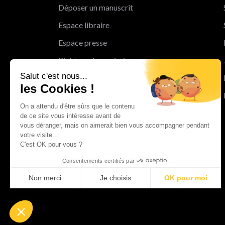
Déposer un manuscrit
Espace libraire
Espace presse
Rights and permissions
Salut c'est nous...
Mentions légales
les Cookies !
Cookies
On a attendu d'être sûrs que le contenu
Charte de protection des données
de ce site vous intéresse avant de
personnelles
vous déranger, mais on aimerait bien vous accompagner pendant
votre visite...
Le Groupe Albin Michel
C'est OK pour vous ?
Les librairies du groupe Albin Michel
Consentements certifiés par
Albin Michel Imaginaire
Non merci
Je choisis
OK pour moi
Axeptio consent
Plateforme de Gestion du Consentement : Personnalisez vo
Notre plateforme vous permet d'adapter et de gérer vos param