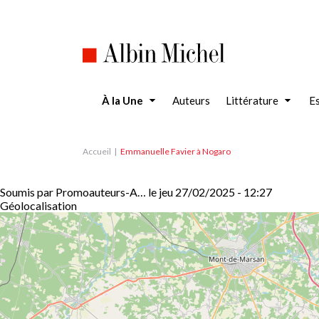
Aller
au
contenu
principal
À la Une
Auteurs
Littérature
Es
Accueil
Emmanuelle Favier à Nogaro
Soumis par
Promoauteurs-A…
le
jeu 27/02/2025 - 12:27
Géolocalisation