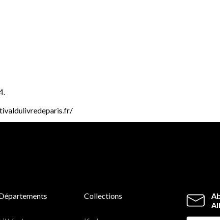
4.
tivaldulivredeparis.fr/
Départements
Collections
Ab
Al