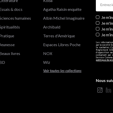
Littérature
Koda
Essais & docs
Agatha Raisin enquête
Newslett
Je m’i
Sciences humaines
Albin Michel Imaginaire
Je m'i
Spiritualités
Archibald
Je m’in
Je m’i
Pratique
Terres d'Amérique
Les information
Jeunesse
Espaces Libres Poche
par la société E
le souhaitez. C
Règlement (UE)
Beaux livres
NOX
d’opposition a
contactant par 
Service Communi
politique de pr
BD
Wiz
Voir toutes les collections
Nous sui
s Options