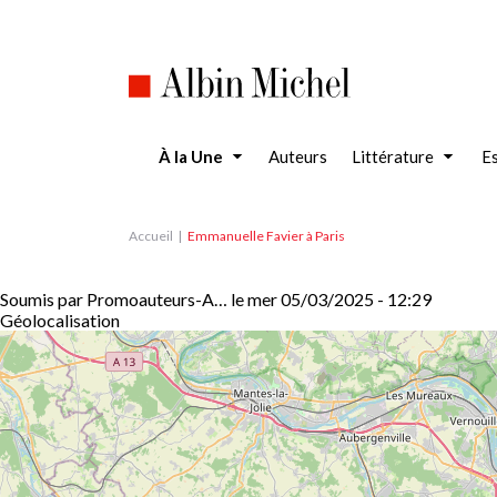
Aller
au
contenu
principal
À la Une
Auteurs
Littérature
Es
Accueil
Emmanuelle Favier à Paris
Soumis par
Promoauteurs-A…
le
mer 05/03/2025 - 12:29
Géolocalisation