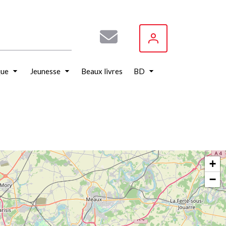
que
Jeunesse
Beaux livres
BD
+
−