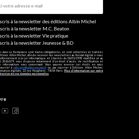
ers
nscris à la newsletter des éditions Albin Michel
nscris à la newsletter M.C. Beaton
scris à la newsletter Vie pratique
nscris à la newsletter Jeunesse & BD
s dans ce formulaire sont toutes obligatoires, et sont collectées et traitées
ditions Albin Michel, afin de recevoir nos newsletters au format digital si vous
onformément à la Loi Informatique et Libertés du 06/01/1978 modifiée et au
 2016/679, vous disposez notamment d'un droit d'accès, de rectification et
ux informations vous concernant. Vous pouvez exercer ces droits en nous
courriel à
info-site@albin-michel.fr
ou par courrier à Editions Albin Michel,
cation digitale, 22 rue Huyghens, 75014 Paris.
Plus d’information sur notre
otection de vos données personnelles
.
vre