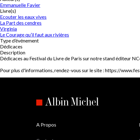
Emmanuelle Favier
Livre(s)
Ecouter les eaux vives
La Part des cendres
Virginia
Le Courage qu’il faut aux rivières
Type d’événement
Dédicaces
Description
Dédicaces au Festival du Livre de Paris sur notre stand éditeur NC
Pour plus d'informations, rendez-vous sur le site : https://www.fes
A Propos