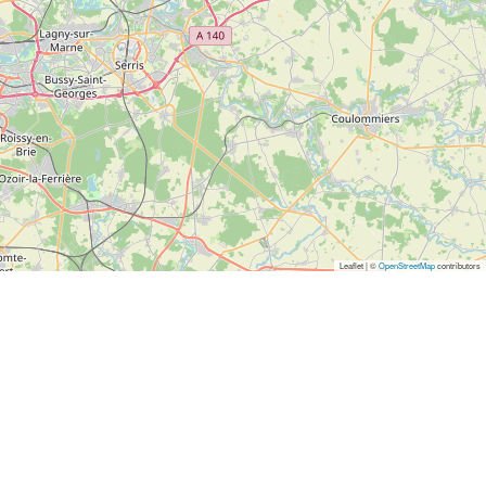
Leaflet | ©
OpenStreetMap
contributors