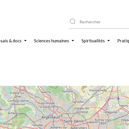
sais & docs
Sciences humaines
Spiritualités
Prati