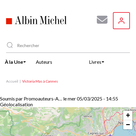
Aller
au
contenu
principal
À la Une
Auteurs
Livres
Accueil
Victoria Mas à Cannes
Soumis par
Promoauteurs-A…
le
mer 05/03/2025 - 14:55
Géolocalisation
+
−