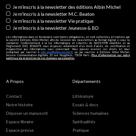
Newsletters
Je m’inscris à la newsletter des éditions Albin Michel
Je m'inscris à la newsletter M.C. Beaton
Je m’inscris à la newsletter Vie pratique
Je m’inscris à la newsletter Jeunesse & BD
Les informations dans ce formulaire sont toutes obligatoires, et sont collectées et traitées par
la société Editions Albin Michel, afin de recevoir nos newsletters au format digital si vous le
souhaitez. Conformément à la Loi Informatique et Libertés du 06/01/1978 modifiée et au
Règlement (UE) 2016/679, vous disposez notamment d'un droit d'accès, de rectification et
d’opposition aux informations vous concernant. Vous pouvez exercer ces droits en nous
contactant par courriel à
info-site@albin-michel.fr
ou par courrier à Editions Albin Michel,
Service Communication digitale, 22 rue Huyghens, 75014 Paris.
Plus d’information sur notre
politique de protection de vos données personnelles
.
A Propos
Départements
Contact
Littérature
Notre histoire
Essais & docs
Déposer un manuscrit
Sciences humaines
Espace libraire
Spiritualités
Espace presse
Pratique