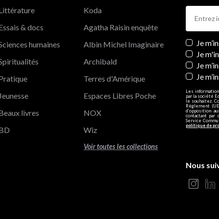
Littérature
Koda
Essais & docs
Agatha Raisin enquête
Newslett
Je m’i
Sciences humaines
Albin Michel Imaginaire
Je m'i
Spiritualités
Archibald
Je m’in
Je m’i
Pratique
Terres d'Amérique
Les information
Jeunesse
Espaces Libres Poche
par la société E
le souhaitez. C
Règlement (UE)
Beaux livres
NOX
d’opposition a
contactant par 
Service Communi
politique de pr
BD
Wiz
Voir toutes les collections
Nous sui