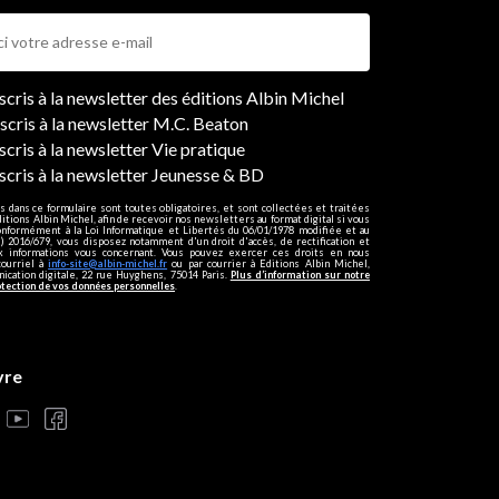
ers
nscris à la newsletter des éditions Albin Michel
nscris à la newsletter M.C. Beaton
scris à la newsletter Vie pratique
nscris à la newsletter Jeunesse & BD
s dans ce formulaire sont toutes obligatoires, et sont collectées et traitées
ditions Albin Michel, afin de recevoir nos newsletters au format digital si vous
onformément à la Loi Informatique et Libertés du 06/01/1978 modifiée et au
 2016/679, vous disposez notamment d'un droit d'accès, de rectification et
ux informations vous concernant. Vous pouvez exercer ces droits en nous
courriel à
info-site@albin-michel.fr
ou par courrier à Editions Albin Michel,
cation digitale, 22 rue Huyghens, 75014 Paris.
Plus d’information sur notre
otection de vos données personnelles
.
vre