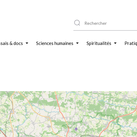
sais & docs
Sciences humaines
Spiritualités
Prati