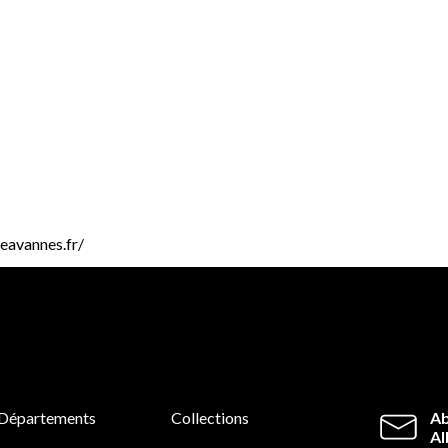
reavannes.fr/
Départements
Collections
Ab
Al