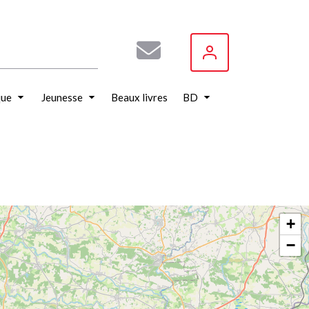
que
Jeunesse
Beaux livres
BD
+
−