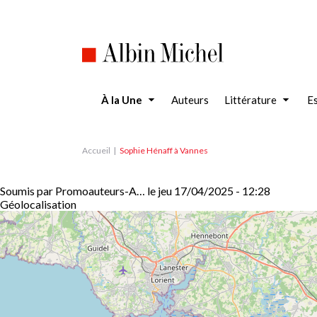
Aller
au
contenu
principal
À la Une
Auteurs
Littérature
Es
Accueil
Sophie Hénaff à Vannes
Soumis par
Promoauteurs-A…
le
jeu 17/04/2025 - 12:28
Géolocalisation