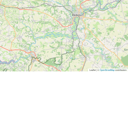
Leaflet | ©
OpenStreetMap
contributors