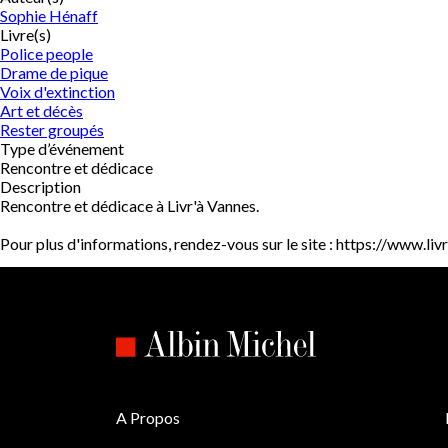
Sophie Hénaff
Livre(s)
Police people
Drame de pique
Voix d'extinction
Art et décès
Rester groupés
Type d’événement
Rencontre et dédicace
Description
Rencontre et dédicace à Livr'à Vannes.
Pour plus d'informations, rendez-vous sur le site : https://www.liv
A Propos