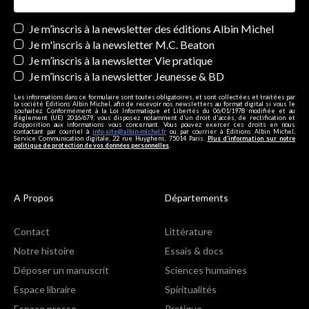
Newsletters
Je m’inscris à la newsletter des éditions Albin Michel
Je m'inscris à la newsletter M.C. Beaton
Je m’inscris à la newsletter Vie pratique
Je m’inscris à la newsletter Jeunesse & BD
Les informations dans ce formulaire sont toutes obligatoires, et sont collectées et traitées par
la société Editions Albin Michel, afin de recevoir nos newsletters au format digital si vous le
souhaitez. Conformément à la Loi Informatique et Libertés du 06/01/1978 modifiée et au
Règlement (UE) 2016/679, vous disposez notamment d'un droit d'accès, de rectification et
d’opposition aux informations vous concernant. Vous pouvez exercer ces droits en nous
contactant par courriel à
info-site@albin-michel.fr
ou par courrier à Editions Albin Michel,
Service Communication digitale, 22 rue Huyghens, 75014 Paris.
Plus d’information sur notre
politique de protection de vos données personnelles
.
A Propos
Départements
Contact
Littérature
Notre histoire
Essais & docs
Déposer un manuscrit
Sciences humaines
Espace libraire
Spiritualités
Espace presse
Pratique