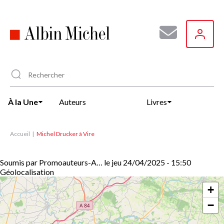
Aller
au
contenu
principal
À la Une
Auteurs
Livres
Accueil
Michel Drucker à Vire
Soumis par
Promoauteurs-A…
le
jeu 24/04/2025 - 15:50
Géolocalisation
+
−