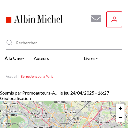
Aller
au
contenu
principal
À la Une
Auteurs
Livres
Accueil
Serge Joncour à Paris
Soumis par
Promoauteurs-A…
le
jeu 24/04/2025 - 16:27
Géolocalisation
+
−