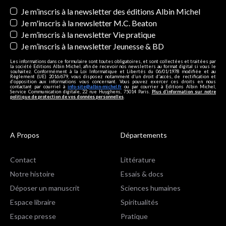
Newsletters
Je m’inscris à la newsletter des éditions Albin Michel
Je m'inscris à la newsletter M.C. Beaton
Je m’inscris à la newsletter Vie pratique
Je m’inscris à la newsletter Jeunesse & BD
Les informations dans ce formulaire sont toutes obligatoires, et sont collectées et traitées par
la société Editions Albin Michel, afin de recevoir nos newsletters au format digital si vous le
souhaitez. Conformément à la Loi Informatique et Libertés du 06/01/1978 modifiée et au
Règlement (UE) 2016/679, vous disposez notamment d'un droit d'accès, de rectification et
d’opposition aux informations vous concernant. Vous pouvez exercer ces droits en nous
contactant par courriel à
info-site@albin-michel.fr
ou par courrier à Editions Albin Michel,
Service Communication digitale, 22 rue Huyghens, 75014 Paris.
Plus d’information sur notre
politique de protection de vos données personnelles
.
A Propos
Départements
Contact
Littérature
Notre histoire
Essais & docs
Déposer un manuscrit
Sciences humaines
Espace libraire
Spiritualités
Espace presse
Pratique