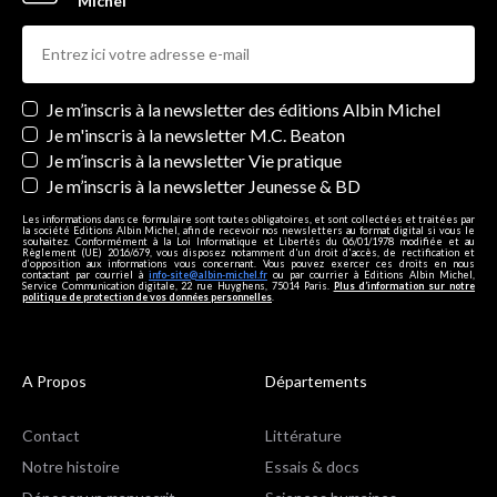
Michel
Newsletters
Je m’inscris à la newsletter des éditions Albin Michel
Je m'inscris à la newsletter M.C. Beaton
Je m’inscris à la newsletter Vie pratique
Je m’inscris à la newsletter Jeunesse & BD
Les informations dans ce formulaire sont toutes obligatoires, et sont collectées et traitées par
la société Editions Albin Michel, afin de recevoir nos newsletters au format digital si vous le
souhaitez. Conformément à la Loi Informatique et Libertés du 06/01/1978 modifiée et au
Règlement (UE) 2016/679, vous disposez notamment d'un droit d'accès, de rectification et
d’opposition aux informations vous concernant. Vous pouvez exercer ces droits en nous
contactant par courriel à
info-site@albin-michel.fr
ou par courrier à Editions Albin Michel,
Service Communication digitale, 22 rue Huyghens, 75014 Paris.
Plus d’information sur notre
politique de protection de vos données personnelles
.
A Propos
Départements
Contact
Littérature
Notre histoire
Essais & docs