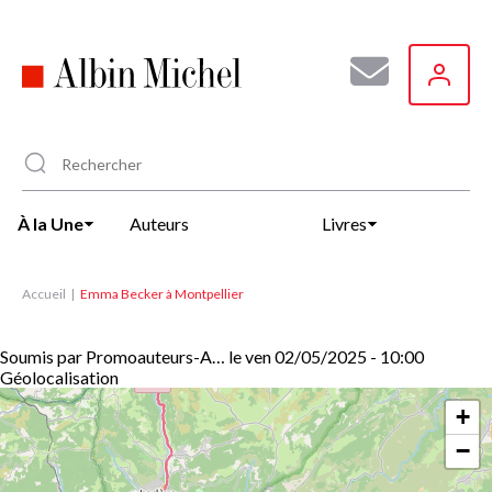
Aller
au
contenu
principal
À la Une
Auteurs
Livres
Accueil
Emma Becker à Montpellier
Soumis par
Promoauteurs-A…
le
ven 02/05/2025 - 10:00
Géolocalisation
+
−