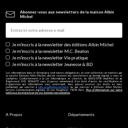
Abonnez-vous aux newsletters de la maison Albin
Michel
Newsletters
Je m’inscris à la newsletter des éditions Albin Michel
Je m'inscris à la newsletter M.C. Beaton
Je m’inscris à la newsletter Vie pratique
Je m’inscris à la newsletter Jeunesse & BD
Les informations dans ce formulaire sont toutes obligatoires, et sont collectées et traitées par
la société Editions Albin Michel, afin de recevoir nos newsletters au format digital si vous le
souhaitez. Conformément à la Loi Informatique et Libertés du 06/01/1978 modifiée et au
Règlement (UE) 2016/679, vous disposez notamment d'un droit d'accès, de rectification et
d’opposition aux informations vous concernant. Vous pouvez exercer ces droits en nous
contactant par courriel à
info-site@albin-michel.fr
ou par courrier à Editions Albin Michel,
Service Communication digitale, 22 rue Huyghens, 75014 Paris.
Plus d’information sur notre
politique de protection de vos données personnelles
.
A Propos
Départements