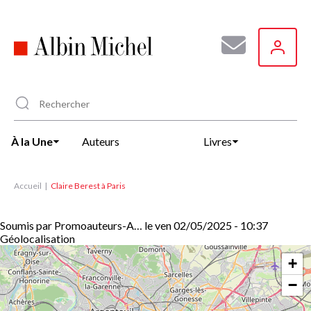
Aller
au
contenu
principal
À la Une
Auteurs
Livres
Accueil
Claire Berest à Paris
Soumis par
Promoauteurs-A…
le
ven 02/05/2025 - 10:37
Géolocalisation
+
−