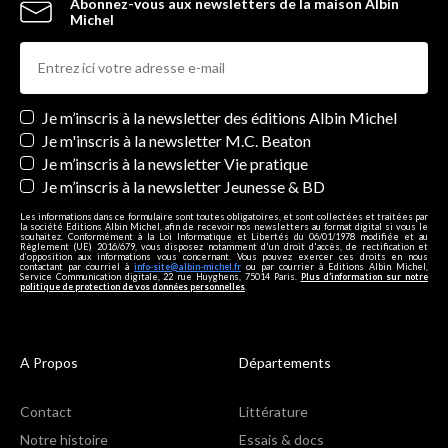
Abonnez-vous aux newsletters de la maison Albin
Michel
Newsletters
Je m’inscris à la newsletter des éditions Albin Michel
Je m'inscris à la newsletter M.C. Beaton
Je m’inscris à la newsletter Vie pratique
Je m’inscris à la newsletter Jeunesse & BD
Les informations dans ce formulaire sont toutes obligatoires, et sont collectées et traitées par
la société Editions Albin Michel, afin de recevoir nos newsletters au format digital si vous le
souhaitez. Conformément à la Loi Informatique et Libertés du 06/01/1978 modifiée et au
Règlement (UE) 2016/679, vous disposez notamment d'un droit d'accès, de rectification et
d’opposition aux informations vous concernant. Vous pouvez exercer ces droits en nous
contactant par courriel à
info-site@albin-michel.fr
ou par courrier à Editions Albin Michel,
Service Communication digitale, 22 rue Huyghens, 75014 Paris.
Plus d’information sur notre
politique de protection de vos données personnelles
.
A Propos
Départements
Contact
Littérature
Notre histoire
Essais & docs