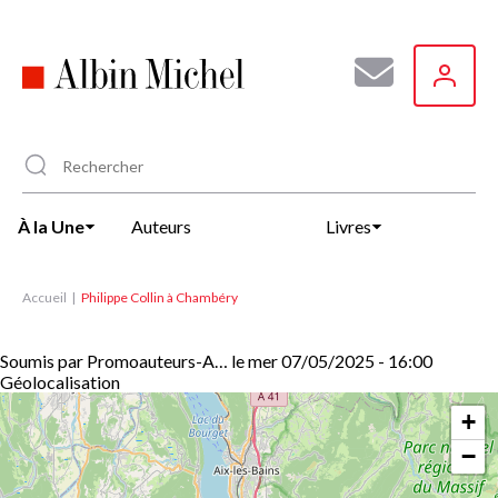
Aller
au
contenu
principal
À la Une
Auteurs
Livres
Accueil
Philippe Collin à Chambéry
Soumis par
Promoauteurs-A…
le
mer 07/05/2025 - 16:00
Géolocalisation
+
−