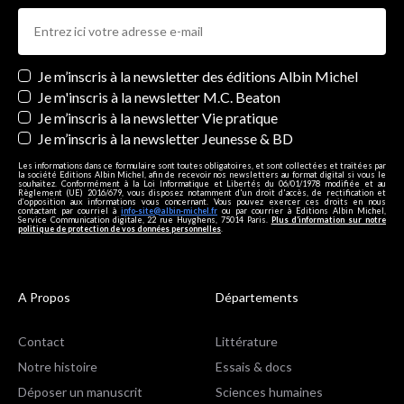
Newsletters
Je m’inscris à la newsletter des éditions Albin Michel
Je m'inscris à la newsletter M.C. Beaton
Je m’inscris à la newsletter Vie pratique
Je m’inscris à la newsletter Jeunesse & BD
Les informations dans ce formulaire sont toutes obligatoires, et sont collectées et traitées par
la société Editions Albin Michel, afin de recevoir nos newsletters au format digital si vous le
souhaitez. Conformément à la Loi Informatique et Libertés du 06/01/1978 modifiée et au
Règlement (UE) 2016/679, vous disposez notamment d'un droit d'accès, de rectification et
d’opposition aux informations vous concernant. Vous pouvez exercer ces droits en nous
contactant par courriel à
info-site@albin-michel.fr
ou par courrier à Editions Albin Michel,
Service Communication digitale, 22 rue Huyghens, 75014 Paris.
Plus d’information sur notre
politique de protection de vos données personnelles
.
A Propos
Départements
Contact
Littérature
Notre histoire
Essais & docs
Déposer un manuscrit
Sciences humaines