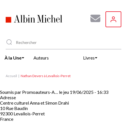
Aller
au
contenu
principal
À la Une
Auteurs
Livres
Accueil
Nathan Devers à Levallois-Perret
Soumis par
Promoauteurs-A…
le
jeu 19/06/2025 - 16:33
Adresse
Centre culturel Anna et Simon Drahi
10 Rue Baudin
92300
Levallois-Perret
France