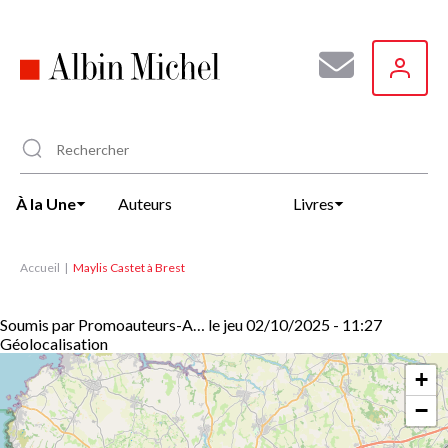
Aller
au
contenu
principal
À la Une
Auteurs
Livres
Accueil
Maylis Castet à Brest
Soumis par
Promoauteurs-A…
le
jeu 02/10/2025 - 11:27
Géolocalisation
+
−