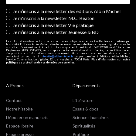
Newsletters
Je m’inscris à la newsletter des éditions Albin Michel
Je m'inscris à la newsletter M.C. Beaton
Je m’inscris à la newsletter Vie pratique
Je m’inscris à la newsletter Jeunesse & BD
Les informations dans ce formulaire sont toutes obligatoires, et sont collectées et traitées par
la société Editions Albin Michel, afin de recevoir nos newsletters au format digital si vous le
souhaitez. Conformément à la Loi Informatique et Libertés du 06/01/1978 modifiée et au
Règlement (UE) 2016/679, vous disposez notamment d'un droit d'accès, de rectification et
d’opposition aux informations vous concernant. Vous pouvez exercer ces droits en nous
contactant par courriel à
info-site@albin-michel.fr
ou par courrier à Editions Albin Michel,
Service Communication digitale, 22 rue Huyghens, 75014 Paris.
Plus d’information sur notre
politique de protection de vos données personnelles
.
A Propos
Départements
Contact
Littérature
Notre histoire
Essais & docs
Déposer un manuscrit
Sciences humaines
Espace libraire
Spiritualités
Espace presse
Pratique