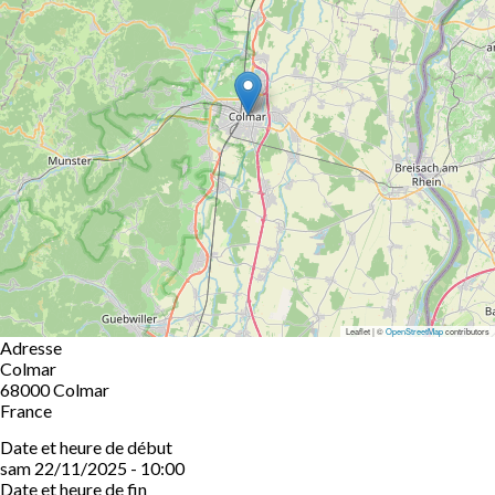
Leaflet | ©
OpenStreetMap
contributors
Adresse
Colmar
68000
Colmar
France
Date et heure de début
sam 22/11/2025 - 10:00
Date et heure de fin