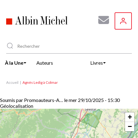
Aller
au
contenu
principal
À la Une
Auteurs
Livres
Accueil
Agnès Ledig à Colmar
Soumis par
Promoauteurs-A…
le
mer 29/10/2025 - 15:30
Géolocalisation
+
−