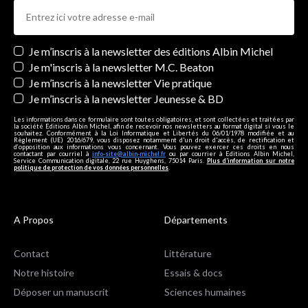
Newsletters
Je m’inscris à la newsletter des éditions Albin Michel
Je m'inscris à la newsletter M.C. Beaton
Je m’inscris à la newsletter Vie pratique
Je m’inscris à la newsletter Jeunesse & BD
Les informations dans ce formulaire sont toutes obligatoires, et sont collectées et traitées par
la société Editions Albin Michel, afin de recevoir nos newsletters au format digital si vous le
souhaitez. Conformément à la Loi Informatique et Libertés du 06/01/1978 modifiée et au
Règlement (UE) 2016/679, vous disposez notamment d'un droit d'accès, de rectification et
d’opposition aux informations vous concernant. Vous pouvez exercer ces droits en nous
contactant par courriel à
info-site@albin-michel.fr
ou par courrier à Editions Albin Michel,
Service Communication digitale, 22 rue Huyghens, 75014 Paris.
Plus d’information sur notre
politique de protection de vos données personnelles
.
A Propos
Départements
Contact
Littérature
Notre histoire
Essais & docs
Déposer un manuscrit
Sciences humaines