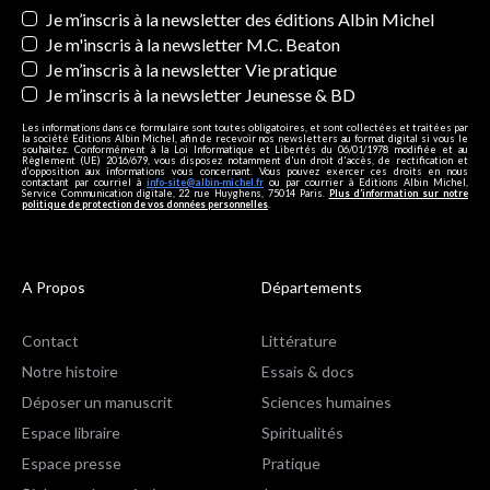
Newsletters
Je m’inscris à la newsletter des éditions Albin Michel
Je m'inscris à la newsletter M.C. Beaton
Je m’inscris à la newsletter Vie pratique
Je m’inscris à la newsletter Jeunesse & BD
Les informations dans ce formulaire sont toutes obligatoires, et sont collectées et traitées par
la société Editions Albin Michel, afin de recevoir nos newsletters au format digital si vous le
souhaitez. Conformément à la Loi Informatique et Libertés du 06/01/1978 modifiée et au
Règlement (UE) 2016/679, vous disposez notamment d'un droit d'accès, de rectification et
d’opposition aux informations vous concernant. Vous pouvez exercer ces droits en nous
contactant par courriel à
info-site@albin-michel.fr
ou par courrier à Editions Albin Michel,
Service Communication digitale, 22 rue Huyghens, 75014 Paris.
Plus d’information sur notre
politique de protection de vos données personnelles
.
A Propos
Départements
Contact
Littérature
Notre histoire
Essais & docs
Déposer un manuscrit
Sciences humaines
Espace libraire
Spiritualités
Espace presse
Pratique