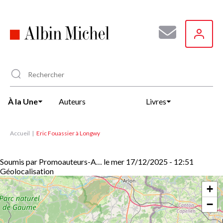
Aller
au
contenu
principal
À la Une
Auteurs
Livres
Accueil
Eric Fouassier à Longwy
Soumis par
Promoauteurs-A…
le
mer 17/12/2025 - 12:51
Géolocalisation
+
−