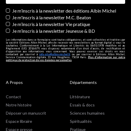
Newsletters
Je m’inscris à la newsletter des éditions Albin Michel
Je m'inscris à la newsletter M.C. Beaton
Je m’inscris à la newsletter Vie pratique
Je m’inscris à la newsletter Jeunesse & BD
Les informations dans ce formulaire sont toutes obligatoires, et sont collectées et traitées par
la société Editions Albin Michel, afin de recevoir nos newsletters au format digital si vous le
souhaitez. Conformément à la Loi Informatique et Libertés du 06/01/1978 modifiée et au
Règlement (UE) 2016/679, vous disposez notamment d'un droit d'accès, de rectification et
d’opposition aux informations vous concernant. Vous pouvez exercer ces droits en nous
contactant par courriel à
info-site@albin-michel.fr
ou par courrier à Editions Albin Michel,
Service Communication digitale, 22 rue Huyghens, 75014 Paris.
Plus d’information sur notre
politique de protection de vos données personnelles
.
A Propos
Départements
Contact
Littérature
Notre histoire
Essais & docs
Déposer un manuscrit
Sciences humaines
Espace libraire
Spiritualités
Espace presse
Pratique