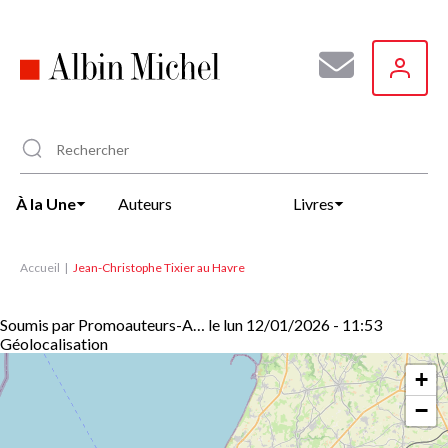
Aller
au
contenu
principal
À la Une
Auteurs
Livres
Accueil
Jean-Christophe Tixier au Havre
Soumis par
Promoauteurs-A…
le
lun 12/01/2026 - 11:53
Géolocalisation
+
−