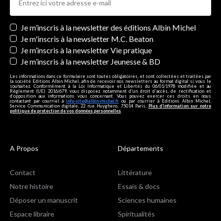
Newsletters
Je m’inscris à la newsletter des éditions Albin Michel
Je m'inscris à la newsletter M.C. Beaton
Je m’inscris à la newsletter Vie pratique
Je m’inscris à la newsletter Jeunesse & BD
Les informations dans ce formulaire sont toutes obligatoires, et sont collectées et traitées par
la société Editions Albin Michel, afin de recevoir nos newsletters au format digital si vous le
souhaitez. Conformément à la Loi Informatique et Libertés du 06/01/1978 modifiée et au
Règlement (UE) 2016/679, vous disposez notamment d'un droit d'accès, de rectification et
d’opposition aux informations vous concernant. Vous pouvez exercer ces droits en nous
contactant par courriel à
info-site@albin-michel.fr
ou par courrier à Editions Albin Michel,
Service Communication digitale, 22 rue Huyghens, 75014 Paris.
Plus d’information sur notre
politique de protection de vos données personnelles
.
A Propos
Départements
Contact
Littérature
Notre histoire
Essais & docs
Déposer un manuscrit
Sciences humaines
Espace libraire
Spiritualités