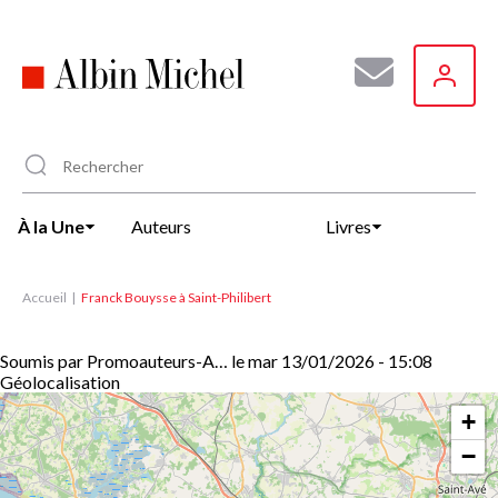
Aller
au
contenu
principal
À la Une
Auteurs
Livres
Accueil
Franck Bouysse à Saint-Philibert
Soumis par
Promoauteurs-A…
le
mar 13/01/2026 - 15:08
Géolocalisation
+
−