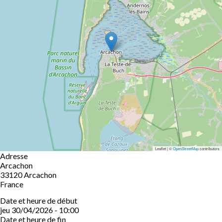
Leaflet | ©
OpenStreetMap
contributors
Adresse
Arcachon
33120
Arcachon
France
Date et heure de début
jeu 30/04/2026 - 10:00
Date et heure de fin