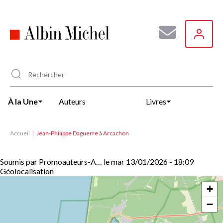
Aller
au
contenu
principal
À la Une
Auteurs
Livres
Accueil
Jean-Philippe Daguerre à Arcachon
Soumis par
Promoauteurs-A…
le
mar 13/01/2026 - 18:09
Géolocalisation
+
−