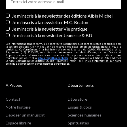
Newsletters
Je m’inscris à la newsletter des éditions Albin Michel
Je m'inscris à la newsletter M.C. Beaton
Je m’inscris à la newsletter Vie pratique
Je m’inscris à la newsletter Jeunesse & BD
Les informations dans ce formulaire sont toutes obligatoires, et sont collectées et traitées par
la société Editions Albin Michel, afin de recevoir nos newsletters au format digital si vous le
souhaitez. Conformément à la Loi Informatique et Libertés du 06/01/1978 modifiée et au
Règlement (UE) 2016/679, vous disposez notamment d'un droit d'accès, de rectification et
d’opposition aux informations vous concernant. Vous pouvez exercer ces droits en nous
contactant par courriel à
info-site@albin-michel.fr
ou par courrier à Editions Albin Michel,
Service Communication digitale, 22 rue Huyghens, 75014 Paris.
Plus d’information sur notre
politique de protection de vos données personnelles
.
A Propos
Départements
Contact
Littérature
Notre histoire
Essais & docs
Déposer un manuscrit
Sciences humaines
Espace libraire
Spiritualités