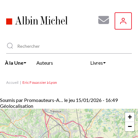
Aller
au
contenu
principal
À la Une
Auteurs
Livres
Accueil
Eric Fouassier à Lyon
Soumis par
Promoauteurs-A…
le
jeu 15/01/2026 - 16:49
Géolocalisation
+
−