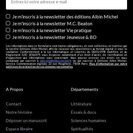
Newsletters
Je m’inscris à la newsletter des éditions Albin Michel
Je m'inscris à la newsletter M.C. Beaton
Je m’inscris à la newsletter Vie pratique
Je m’inscris à la newsletter Jeunesse & BD
Les informations dans ce formulaire sont toutes obligatoires, et sont collectées et traitées par
la société Editions Albin Michel, afin de recevoir nos newsletters au format digital si vous le
souhaitez. Conformément à la Loi Informatique et Libertés du 06/01/1978 modifiée et au
Règlement (UE) 2016/679, vous disposez notamment d'un droit d'accès, de rectification et
d’opposition aux informations vous concernant. Vous pouvez exercer ces droits en nous
contactant par courriel à
info-site@albin-michel.fr
ou par courrier à Editions Albin Michel,
Service Communication digitale, 22 rue Huyghens, 75014 Paris.
Plus d’information sur notre
politique de protection de vos données personnelles
.
A Propos
Départements
Contact
Littérature
Notre histoire
Essais & docs
Déposer un manuscrit
Sciences humaines
Espace libraire
Spiritualités