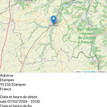
Leaflet | ©
OpenStreetMap
contributors
Adresse
Etampes
91150
Etampes
France
Date et heure de début
sam 07/02/2026 - 10:00
Date et heure de fin