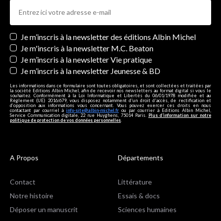
Newsletters
Je m’inscris à la newsletter des éditions Albin Michel
Je m'inscris à la newsletter M.C. Beaton
Je m’inscris à la newsletter Vie pratique
Je m’inscris à la newsletter Jeunesse & BD
Les informations dans ce formulaire sont toutes obligatoires, et sont collectées et traitées par
la société Editions Albin Michel, afin de recevoir nos newsletters au format digital si vous le
souhaitez. Conformément à la Loi Informatique et Libertés du 06/01/1978 modifiée et au
Règlement (UE) 2016/679, vous disposez notamment d'un droit d'accès, de rectification et
d’opposition aux informations vous concernant. Vous pouvez exercer ces droits en nous
contactant par courriel à
info-site@albin-michel.fr
ou par courrier à Editions Albin Michel,
Service Communication digitale, 22 rue Huyghens, 75014 Paris.
Plus d’information sur notre
politique de protection de vos données personnelles
.
A Propos
Départements
Contact
Littérature
Notre histoire
Essais & docs
Déposer un manuscrit
Sciences humaines