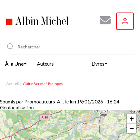
Aller
au
contenu
principal
À la Une
Auteurs
Livres
Accueil
Claire Berest à Etampes
Soumis par
Promoauteurs-A…
le
lun 19/01/2026 - 16:24
Géolocalisation
+
−