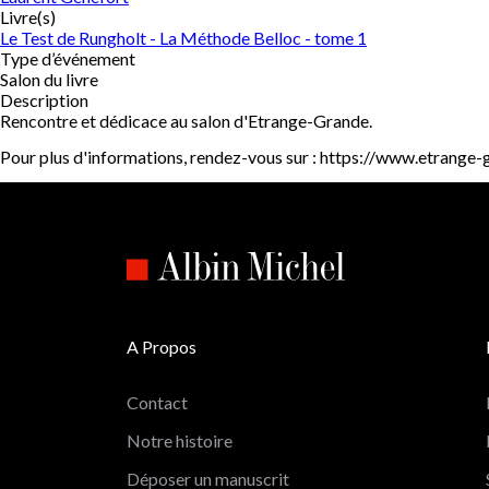
Livre(s)
Le Test de Rungholt - La Méthode Belloc - tome 1
Type d’événement
Salon du livre
Description
Rencontre et dédicace au salon d'Etrange-Grande.
Pour plus d'informations, rendez-vous sur : https://www.etrange-
A Propos
Contact
Notre histoire
Déposer un manuscrit