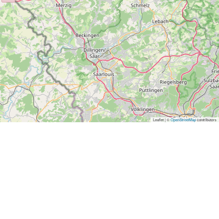
Leaflet | ©
OpenStreetMap
contributors