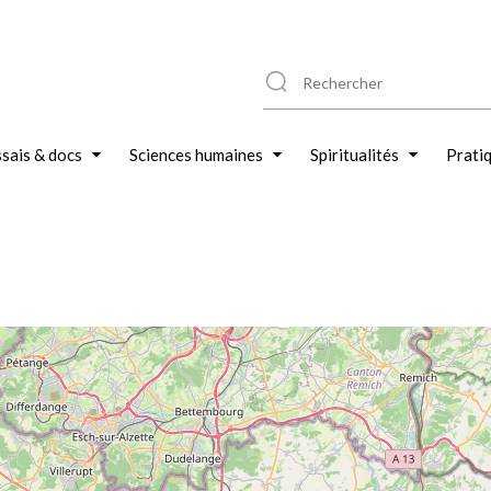
sais & docs
Sciences humaines
Spiritualités
Prati