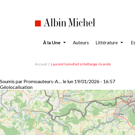
Aller
au
contenu
principal
À la Une
Auteurs
Littérature
Es
Accueil
Laurent Genefort à Hettange-Grande
Soumis par
Promoauteurs-A…
le
lun 19/01/2026 - 16:57
Géolocalisation