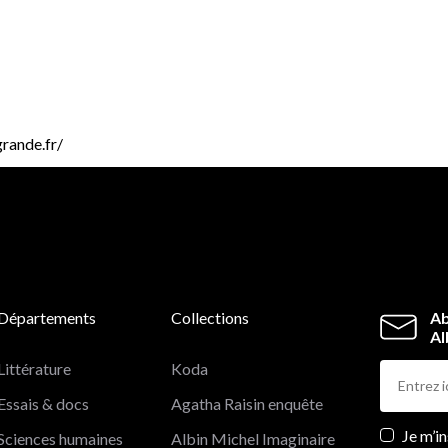
grande.fr/
Départements
Collections
Ab
Al
Littérature
Koda
Essais & docs
Agatha Raisin enquête
Newslett
Je m’i
Sciences humaines
Albin Michel Imaginaire