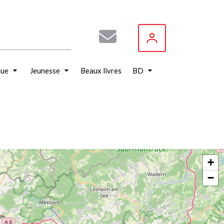
que
Jeunesse
Beaux livres
BD
+
−