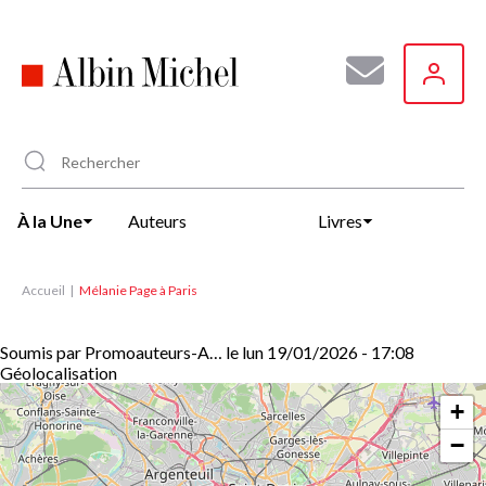
Aller
au
contenu
principal
À la Une
Auteurs
Livres
Accueil
Mélanie Page à Paris
Soumis par
Promoauteurs-A…
le
lun 19/01/2026 - 17:08
Géolocalisation
+
−