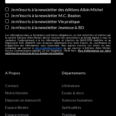
Newsletters
Je m’inscris à la newsletter des éditions Albin Michel
Je m'inscris à la newsletter M.C. Beaton
Je m’inscris à la newsletter Vie pratique
Je m’inscris à la newsletter Jeunesse & BD
Les informations dans ce formulaire sont toutes obligatoires, et sont collectées et traitées par
la société Editions Albin Michel, afin de recevoir nos newsletters au format digital si vous le
souhaitez. Conformément à la Loi Informatique et Libertés du 06/01/1978 modifiée et au
Règlement (UE) 2016/679, vous disposez notamment d'un droit d'accès, de rectification et
d’opposition aux informations vous concernant. Vous pouvez exercer ces droits en nous
contactant par courriel à
info-site@albin-michel.fr
ou par courrier à Editions Albin Michel,
Service Communication digitale, 22 rue Huyghens, 75014 Paris.
Plus d’information sur notre
politique de protection de vos données personnelles
.
A Propos
Départements
Contact
Littérature
Notre histoire
Essais & docs
Déposer un manuscrit
Sciences humaines
Espace libraire
Spiritualités
Espace presse
Pratique