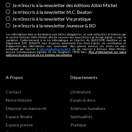
Newsletters
Je m’inscris à la newsletter des éditions Albin Michel
Je m'inscris à la newsletter M.C. Beaton
Je m’inscris à la newsletter Vie pratique
Je m’inscris à la newsletter Jeunesse & BD
Les informations dans ce formulaire sont toutes obligatoires, et sont collectées et traitées par
la société Editions Albin Michel, afin de recevoir nos newsletters au format digital si vous le
souhaitez. Conformément à la Loi Informatique et Libertés du 06/01/1978 modifiée et au
Règlement (UE) 2016/679, vous disposez notamment d'un droit d'accès, de rectification et
d’opposition aux informations vous concernant. Vous pouvez exercer ces droits en nous
contactant par courriel à
info-site@albin-michel.fr
ou par courrier à Editions Albin Michel,
Service Communication digitale, 22 rue Huyghens, 75014 Paris.
Plus d’information sur notre
politique de protection de vos données personnelles
.
A Propos
Départements
Contact
Littérature
Notre histoire
Essais & docs
Déposer un manuscrit
Sciences humaines
Espace libraire
Spiritualités
Espace presse
Pratique