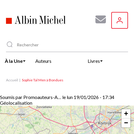
Aller
au
contenu
principal
À la Une
Auteurs
Livres
Accueil
Sophie Tal Men à Bondues
Soumis par
Promoauteurs-A…
le
lun 19/01/2026 - 17:34
Géolocalisation
+
−