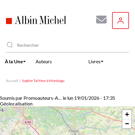
Aller
au
contenu
principal
À la Une
Auteurs
Livres
Accueil
Sophie Tal Men à Montaigu
Soumis par
Promoauteurs-A…
le
lun 19/01/2026 - 17:35
Géolocalisation
+
−