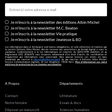
Newsletters
Je m’inscris à la newsletter des éditions Albin Michel
Je m'inscris à la newsletter M.C. Beaton
Je m’inscris à la newsletter Vie pratique
Je m’inscris à la newsletter Jeunesse & BD
Les informations dans ce formulaire sont toutes obligatoires, et sont collectées et traitées par
la société Editions Albin Michel, afin de recevoir nos newsletters au format digital si vous le
souhaitez. Conformément à la Loi Informatique et Libertés du 06/01/1978 modifiée et au
Règlement (UE) 2016/679, vous disposez notamment d'un droit d'accès, de rectification et
d’opposition aux informations vous concernant. Vous pouvez exercer ces droits en nous
contactant par courriel à
info-site@albin-michel.fr
ou par courrier à Editions Albin Michel,
Service Communication digitale, 22 rue Huyghens, 75014 Paris.
Plus d’information sur notre
politique de protection de vos données personnelles
.
A Propos
Départements
Contact
Littérature
Notre histoire
Essais & docs
Déposer un manuscrit
Sciences humaines