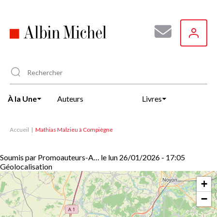
Aller
au
contenu
principal
À la Une
Auteurs
Livres
Accueil
Mathias Malzieu à Compiègne
Soumis par
Promoauteurs-A…
le
lun 26/01/2026 - 17:05
Géolocalisation
+
−