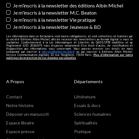
Newsletters
Je m’inscris à la newsletter des éditions Albin Michel
Je m'inscris à la newsletter M.C. Beaton
Je m’inscris à la newsletter Vie pratique
Je m’inscris à la newsletter Jeunesse & BD
Les informations dans ce formulaire sont toutes obligatoires, et sont collectées et traitées par
la société Editions Albin Michel, afin de recevoir nos newsletters au format digital si vous le
souhaitez. Conformément à la Loi Informatique et Libertés du 06/01/1978 modifiée et au
Règlement (UE) 2016/679, vous disposez notamment d'un droit d'accès, de rectification et
d’opposition aux informations vous concernant. Vous pouvez exercer ces droits en nous
contactant par courriel à
info-site@albin-michel.fr
ou par courrier à Editions Albin Michel,
Service Communication digitale, 22 rue Huyghens, 75014 Paris.
Plus d’information sur notre
politique de protection de vos données personnelles
.
A Propos
Départements
Contact
Littérature
Notre histoire
Essais & docs
Déposer un manuscrit
Sciences humaines
Espace libraire
Spiritualités
Espace presse
Pratique