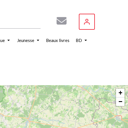
que
Jeunesse
Beaux livres
BD
+
−