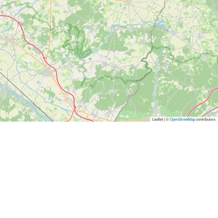
Leaflet | ©
OpenStreetMap
contributors