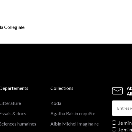
la Collégiale.
Départements
Collections
Ab
Al
Littérature
Koda
Essais & docs
Agatha Raisin enquête
Newslett
Je m’i
Sciences humaines
Albin Michel Imaginaire
Je m'i