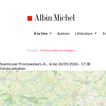
Aller
au
contenu
principal
À la Une
Auteurs
Littérature
Es
Accueil
Thomas Schlesser à Angers
Soumis par
Promoauteurs-A…
le
lun 26/01/2026 - 17:38
Géolocalisation