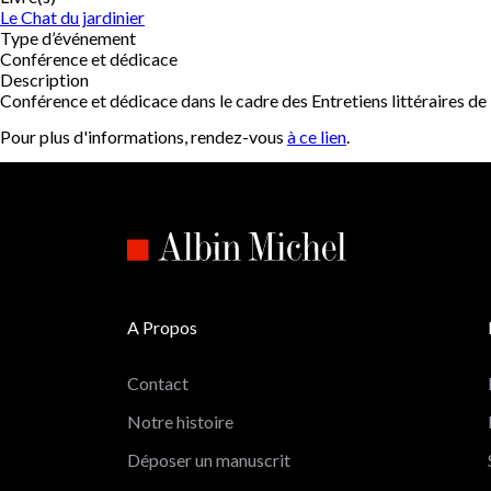
Le Chat du jardinier
Type d’événement
Conférence et dédicace
Description
Conférence et dédicace dans le cadre des Entretiens littéraires de 
Pour plus d'informations, rendez-vous
à ce lien
.
A Propos
Contact
Notre histoire
Déposer un manuscrit