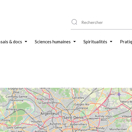
sais & docs
Sciences humaines
Spiritualités
Prati