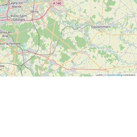
Leaflet | ©
OpenStreetMap
contributors