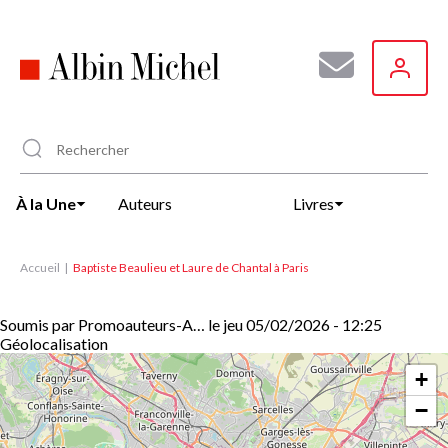
Aller
au
contenu
principal
À la Une
Auteurs
Livres
Accueil
Baptiste Beaulieu et Laure de Chantal à Paris
Soumis par
Promoauteurs-A…
le
jeu 05/02/2026 - 12:25
Géolocalisation
+
−