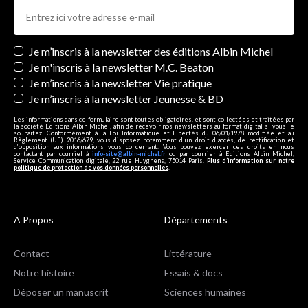
Newsletters
Je m’inscris à la newsletter des éditions Albin Michel
Je m'inscris à la newsletter M.C. Beaton
Je m’inscris à la newsletter Vie pratique
Je m’inscris à la newsletter Jeunesse & BD
Les informations dans ce formulaire sont toutes obligatoires, et sont collectées et traitées par
la société Editions Albin Michel, afin de recevoir nos newsletters au format digital si vous le
souhaitez. Conformément à la Loi Informatique et Libertés du 06/01/1978 modifiée et au
Règlement (UE) 2016/679, vous disposez notamment d'un droit d'accès, de rectification et
d’opposition aux informations vous concernant. Vous pouvez exercer ces droits en nous
contactant par courriel à
info-site@albin-michel.fr
ou par courrier à Editions Albin Michel,
Service Communication digitale, 22 rue Huyghens, 75014 Paris.
Plus d’information sur notre
politique de protection de vos données personnelles
.
A Propos
Départements
Contact
Littérature
Notre histoire
Essais & docs
Déposer un manuscrit
Sciences humaines