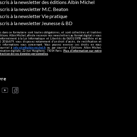
ers
nscris à la newsletter des éditions Albin Michel
nscris à la newsletter M.C. Beaton
scris à la newsletter Vie pratique
nscris à la newsletter Jeunesse & BD
s dans ce formulaire sont toutes obligatoires, et sont collectées et traitées
ditions Albin Michel, afin de recevoir nos newsletters au format digital si vous
onformément à la Loi Informatique et Libertés du 06/01/1978 modifiée et au
 2016/679, vous disposez notamment d'un droit d'accès, de rectification et
ux informations vous concernant. Vous pouvez exercer ces droits en nous
courriel à
info-site@albin-michel.fr
ou par courrier à Editions Albin Michel,
cation digitale, 22 rue Huyghens, 75014 Paris.
Plus d’information sur notre
otection de vos données personnelles
.
vre
s réglementations. Personnalisez vos préférences pour contrôler