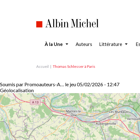
Aller
au
contenu
principal
À la Une
Auteurs
Littérature
Es
Accueil
Thomas Schlesser à Paris
Soumis par
Promoauteurs-A…
le
jeu 05/02/2026 - 12:47
Géolocalisation