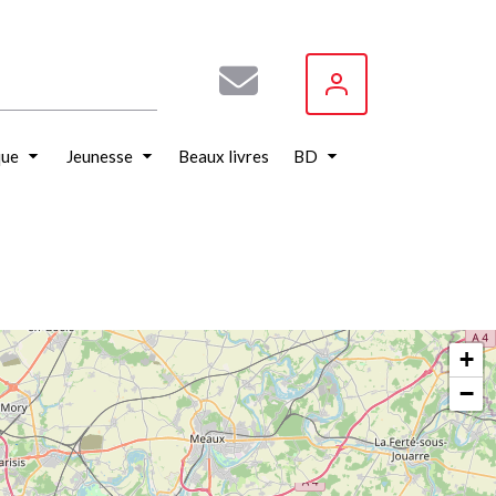
que
Jeunesse
Beaux livres
BD
+
−