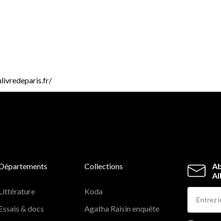
livredeparis.fr/
Départements
Collections
Ab
Al
Littérature
Koda
Essais & docs
Agatha Raisin enquête