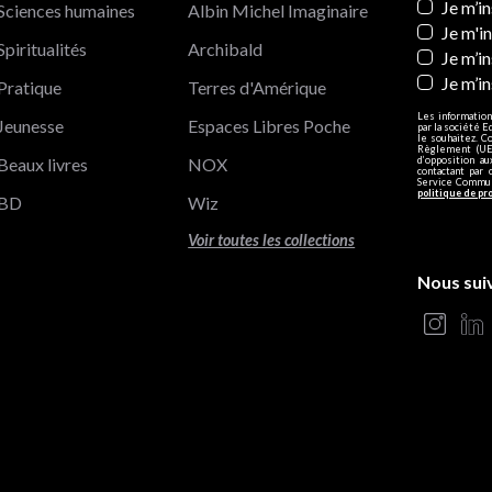
Newslett
Je m’i
Sciences humaines
Albin Michel Imaginaire
Je m'i
Spiritualités
Archibald
Je m’in
Je m’i
Pratique
Terres d'Amérique
Les information
Jeunesse
Espaces Libres Poche
par la société E
le souhaitez. C
Règlement (UE)
Beaux livres
NOX
d’opposition a
contactant par 
Service Communi
politique de pr
BD
Wiz
Voir toutes les collections
Nous sui
s Options
ètres de confidentialité, en garantissant la conformité avec le