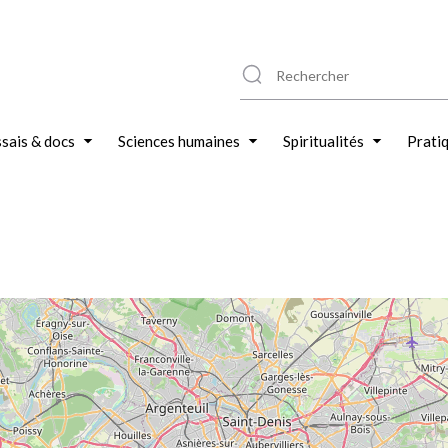
sais & docs
Sciences humaines
Spiritualités
Prati