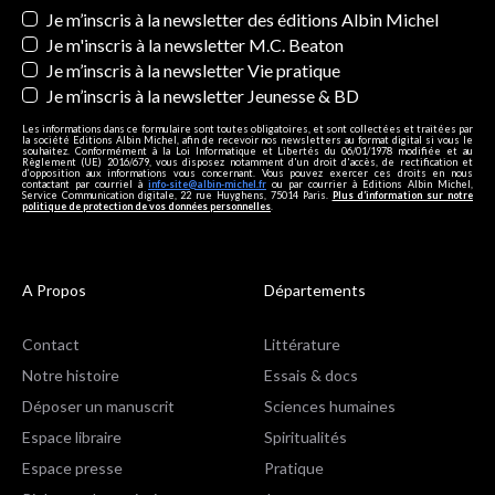
Newsletters
Je m’inscris à la newsletter des éditions Albin Michel
Je m'inscris à la newsletter M.C. Beaton
Je m’inscris à la newsletter Vie pratique
Je m’inscris à la newsletter Jeunesse & BD
Les informations dans ce formulaire sont toutes obligatoires, et sont collectées et traitées par
la société Editions Albin Michel, afin de recevoir nos newsletters au format digital si vous le
souhaitez. Conformément à la Loi Informatique et Libertés du 06/01/1978 modifiée et au
Règlement (UE) 2016/679, vous disposez notamment d'un droit d'accès, de rectification et
d’opposition aux informations vous concernant. Vous pouvez exercer ces droits en nous
contactant par courriel à
info-site@albin-michel.fr
ou par courrier à Editions Albin Michel,
Service Communication digitale, 22 rue Huyghens, 75014 Paris.
Plus d’information sur notre
politique de protection de vos données personnelles
.
A Propos
Départements
Contact
Littérature
Notre histoire
Essais & docs
Déposer un manuscrit
Sciences humaines
Espace libraire
Spiritualités
Espace presse
Pratique