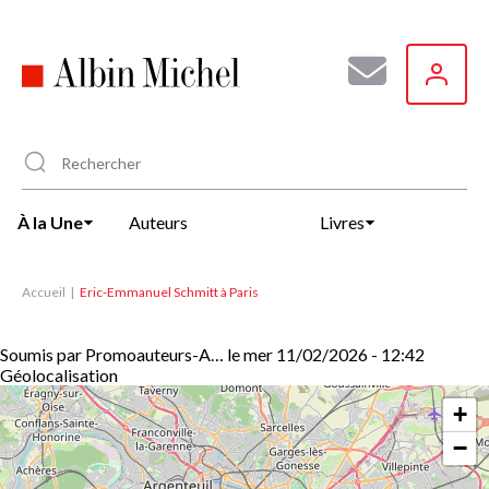
Aller
au
contenu
principal
À la Une
Auteurs
Livres
Accueil
Eric-Emmanuel Schmitt à Paris
Soumis par
Promoauteurs-A…
le
mer 11/02/2026 - 12:42
Géolocalisation
+
−