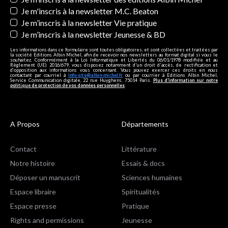
Je m'inscris à la newsletter M.C. Beaton
Je m’inscris à la newsletter Vie pratique
Je m’inscris à la newsletter Jeunesse & BD
Les informations dans ce formulaire sont toutes obligatoires, et sont collectées et traitées par
la société Editions Albin Michel, afin de recevoir nos newsletters au format digital si vous le
souhaitez. Conformément à la Loi Informatique et Libertés du 06/01/1978 modifiée et au
Règlement (UE) 2016/679, vous disposez notamment d'un droit d'accès, de rectification et
d’opposition aux informations vous concernant. Vous pouvez exercer ces droits en nous
contactant par courriel à
info-site@albin-michel.fr
ou par courrier à Editions Albin Michel,
Service Communication digitale, 22 rue Huyghens, 75014 Paris.
Plus d’information sur notre
politique de protection de vos données personnelles
.
A Propos
Départements
Contact
Littérature
Notre histoire
Essais & docs
Déposer un manuscrit
Sciences humaines
Espace libraire
Spiritualités
Espace presse
Pratique
Rights and permissions
Jeunesse