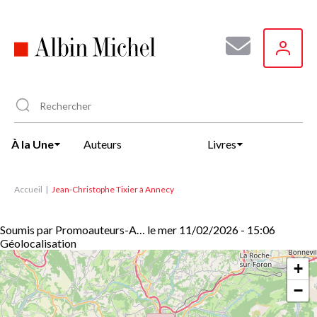
Aller
au
contenu
principal
À la Une
Auteurs
Livres
Accueil
Jean-Christophe Tixier à Annecy
Soumis par
Promoauteurs-A…
le
mer 11/02/2026 - 15:06
Géolocalisation
+
−